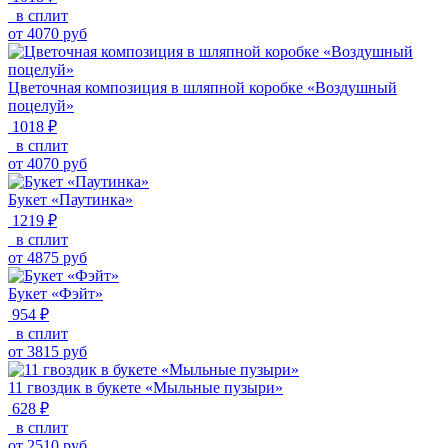
в сплит
от
4070
руб
Цветочная композиция в шляпной коробке «Воздушный
поцелуй»
1018 ₽
в сплит
от
4070
руб
Букет «Паутинка»
1219 ₽
в сплит
от
4875
руб
Букет «Фэйт»
954 ₽
в сплит
от
3815
руб
11 гвоздик в букете «Мыльные пузыри»
628 ₽
в сплит
от
2510
руб