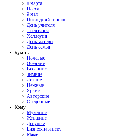
8 марта
Пасха
9 мая
Последний звонок
День учителя
1 сентября
Хеллоуин
День матери
День семьи
Букеты
Полевые
Осенние
Весенние
Зимние
Летние
Нежные
Яркие
Авторские
Съедобные
Кому
Мужчине
Женщине
Девушке
Бизнес-партнеру
Маме