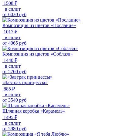
1508 ₽
в сплит
от
6030
руб
Композиция из цветов «Послание»
1017 ₽
в сплит
от
4065
руб
Композиция из цветов «Соблазн»
1440 ₽
в сплит
от
5760
руб
«Завтрак принцессы»
885 ₽
в сплит
от
3540
руб
Шляпная коробка «Карамель»
1495 ₽
в сплит
от
5980
руб