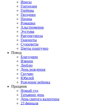
Ирисы
Гортензия
Герберы
Гвоздики
Пионы
Ромашки
Альстромерия
Эустома
Ранункулюсы
Гиацинты
Сухоцветы
Цветы поштучно
Повод
Благодарю
Извини
Люблю
День рождения
Скучаю
Юбилей
Рождение ребенка
Праздник
Новый год
Татьянин день
День святого валентина
23 февраля