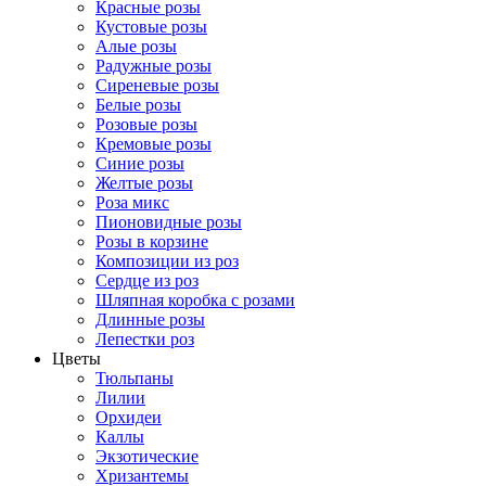
Красные розы
Кустовые розы
Алые розы
Радужные розы
Сиреневые розы
Белые розы
Розовые розы
Кремовые розы
Синие розы
Желтые розы
Роза микс
Пионовидные розы
Розы в корзине
Композиции из роз
Сердце из роз
Шляпная коробка с розами
Длинные розы
Лепестки роз
Цветы
Тюльпаны
Лилии
Орхидеи
Каллы
Экзотические
Хризантемы