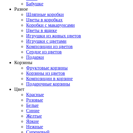
Бабушке
Разное
Шляпные коробки
Цветы в коробках
Коробки с макарунсами
Цветы в ящике
Игрушки из живых цветов
Игрушки с цветами
Композиции из цветов
Сердце из цветов
Подарки
Корзины
Фруктовые корзины
Корзины из цветов
Композиции в корзине
Подарочные корзины
Цвет
Красные
Розовые
Белые
Синие
Желтые
Яркие
Нежные
Сиреневый