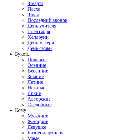
8 марта
Пасха
9 мая
Последний звонок
День учителя
1 сентября
Хеллоуин
День матери
День семьи
Букеты
Полевые
Осенние
Весенние
Зимние
Летние
Нежные
Яркие
Авторские
Съедобные
Кому
Мужчине
Женщине
Девушке
Бизнес-партнеру
Маме