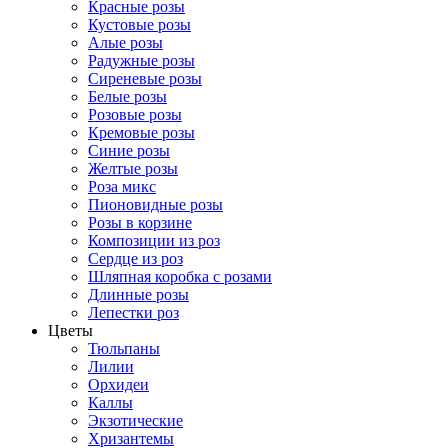
Красные розы
Кустовые розы
Алые розы
Радужные розы
Сиреневые розы
Белые розы
Розовые розы
Кремовые розы
Синие розы
Желтые розы
Роза микс
Пионовидные розы
Розы в корзине
Композиции из роз
Сердце из роз
Шляпная коробка с розами
Длинные розы
Лепестки роз
Цветы
Тюльпаны
Лилии
Орхидеи
Каллы
Экзотические
Хризантемы