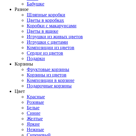
Бабушке
Разное
Шляпные коробки
Цветы в коробках
Коробки с макарунсами
Цветы в ящике
Игрушки из живых цветов
Игрушки с цветами
Композиции из цветов
Сердце из цветов
Подарки
Корзины
Фруктовые корзины
Корзины из цветов
Композиции в корзине
Подарочные корзины
Цвет
Красные
Розовые
Белые
Синие
Желтые
Яркие
Нежные
Сиреневый