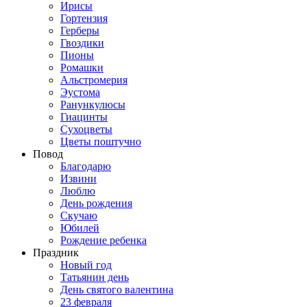
Ирисы
Гортензия
Герберы
Гвоздики
Пионы
Ромашки
Альстромерия
Эустома
Ранункулюсы
Гиацинты
Сухоцветы
Цветы поштучно
Повод
Благодарю
Извини
Люблю
День рождения
Скучаю
Юбилей
Рождение ребенка
Праздник
Новый год
Татьянин день
День святого валентина
23 февраля