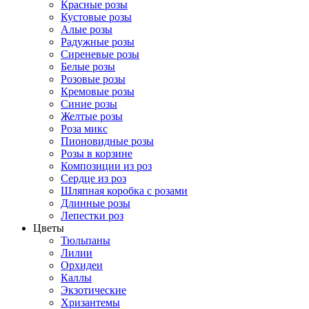
Красные розы
Кустовые розы
Алые розы
Радужные розы
Сиреневые розы
Белые розы
Розовые розы
Кремовые розы
Синие розы
Желтые розы
Роза микс
Пионовидные розы
Розы в корзине
Композиции из роз
Сердце из роз
Шляпная коробка с розами
Длинные розы
Лепестки роз
Цветы
Тюльпаны
Лилии
Орхидеи
Каллы
Экзотические
Хризантемы