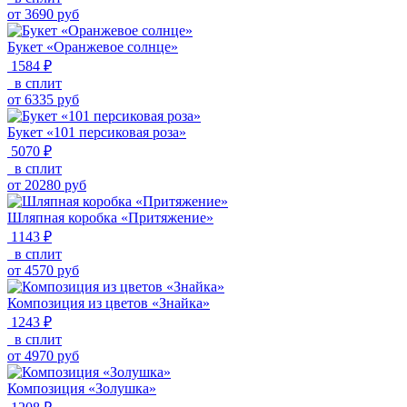
от
3690
руб
Букет «Оранжевое солнце»
1584 ₽
в сплит
от
6335
руб
Букет «101 персиковая роза»
5070 ₽
в сплит
от
20280
руб
Шляпная коробка «Притяжение»
1143 ₽
в сплит
от
4570
руб
Композиция из цветов «Знайка»
1243 ₽
в сплит
от
4970
руб
Композиция «Золушка»