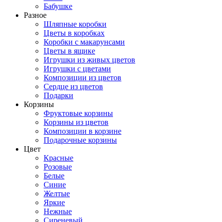
Бабушке
Разное
Шляпные коробки
Цветы в коробках
Коробки с макарунсами
Цветы в ящике
Игрушки из живых цветов
Игрушки с цветами
Композиции из цветов
Сердце из цветов
Подарки
Корзины
Фруктовые корзины
Корзины из цветов
Композиции в корзине
Подарочные корзины
Цвет
Красные
Розовые
Белые
Синие
Желтые
Яркие
Нежные
Сиреневый