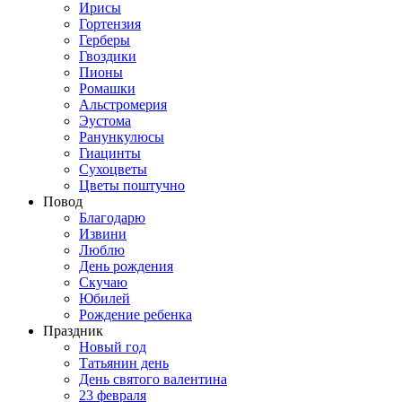
Ирисы
Гортензия
Герберы
Гвоздики
Пионы
Ромашки
Альстромерия
Эустома
Ранункулюсы
Гиацинты
Сухоцветы
Цветы поштучно
Повод
Благодарю
Извини
Люблю
День рождения
Скучаю
Юбилей
Рождение ребенка
Праздник
Новый год
Татьянин день
День святого валентина
23 февраля