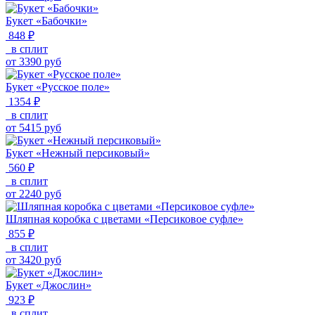
Букет «Бабочки»
848 ₽
в сплит
от
3390
руб
Букет «Русское поле»
1354 ₽
в сплит
от
5415
руб
Букет «Нежный персиковый»
560 ₽
в сплит
от
2240
руб
Шляпная коробка с цветами «Персиковое суфле»
855 ₽
в сплит
от
3420
руб
Букет «Джослин»
923 ₽
в сплит