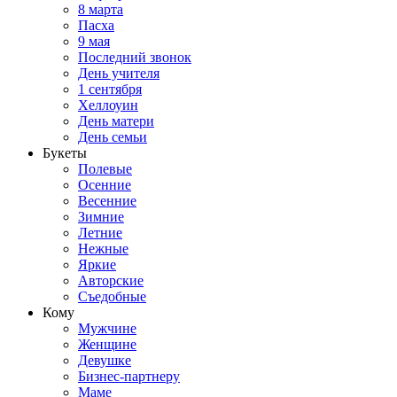
8 марта
Пасха
9 мая
Последний звонок
День учителя
1 сентября
Хеллоуин
День матери
День семьи
Букеты
Полевые
Осенние
Весенние
Зимние
Летние
Нежные
Яркие
Авторские
Съедобные
Кому
Мужчине
Женщине
Девушке
Бизнес-партнеру
Маме