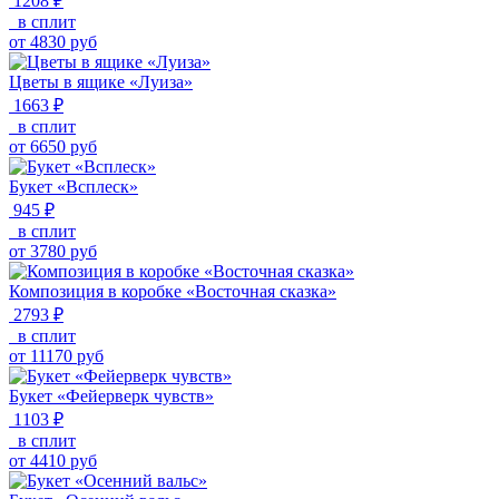
1208 ₽
в сплит
от
4830
руб
Цветы в ящике «Луиза»
1663 ₽
в сплит
от
6650
руб
Букет «Всплеск»
945 ₽
в сплит
от
3780
руб
Композиция в коробке «Восточная сказка»
2793 ₽
в сплит
от
11170
руб
Букет «Фейерверк чувств»
1103 ₽
в сплит
от
4410
руб