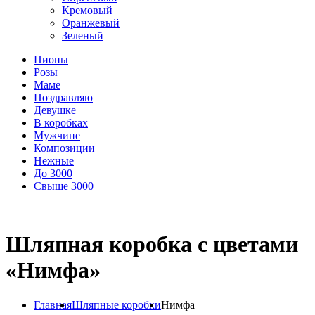
Кремовый
Оранжевый
Зеленый
Пионы
Розы
Маме
Поздравляю
Девушке
В коробках
Мужчине
Композиции
Нежные
До 3000
Свыше 3000
Шляпная коробка с цветами
«Нимфа»
Главная
Шляпные коробки
Нимфа