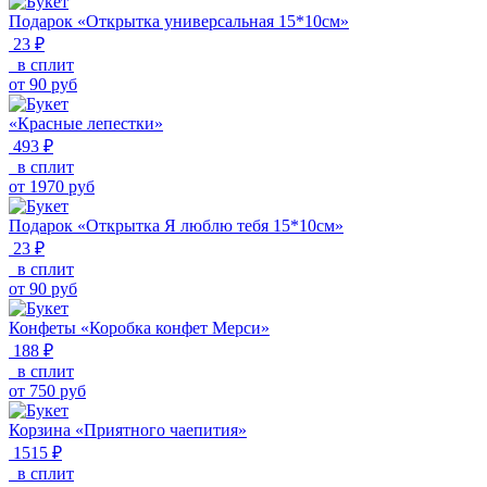
Подарок «Открытка универсальная 15*10см»
23 ₽
в сплит
от
90
руб
«Красные лепестки»
493 ₽
в сплит
от
1970
руб
Подарок «Открытка Я люблю тебя 15*10см»
23 ₽
в сплит
от
90
руб
Конфеты «Коробка конфет Мерси»
188 ₽
в сплит
от
750
руб
Корзина «Приятного чаепития»
1515 ₽
в сплит