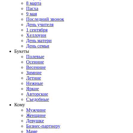
8 марта
Пасха
9 мая
Последний звонок
День учителя
1 сентября
Хеллоуин
День матери
День семьи
Букеты
Полевые
Осенние
Весенние
Зимние
Летние
Нежные
Яркие
Авторские
Съедобные
Кому
Мужчине
Женщине
Девушке
Бизнес-партнеру
Маме