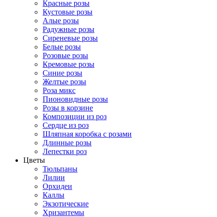
Красные розы
Кустовые розы
Алые розы
Радужные розы
Сиреневые розы
Белые розы
Розовые розы
Кремовые розы
Синие розы
Желтые розы
Роза микс
Пионовидные розы
Розы в корзине
Композиции из роз
Сердце из роз
Шляпная коробка с розами
Длинные розы
Лепестки роз
Цветы
Тюльпаны
Лилии
Орхидеи
Каллы
Экзотические
Хризантемы