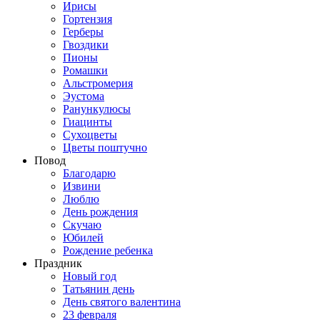
Ирисы
Гортензия
Герберы
Гвоздики
Пионы
Ромашки
Альстромерия
Эустома
Ранункулюсы
Гиацинты
Сухоцветы
Цветы поштучно
Повод
Благодарю
Извини
Люблю
День рождения
Скучаю
Юбилей
Рождение ребенка
Праздник
Новый год
Татьянин день
День святого валентина
23 февраля