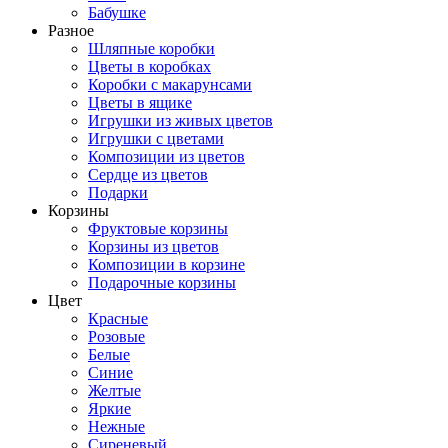
Бабушке
Разное
Шляпные коробки
Цветы в коробках
Коробки с макарунсами
Цветы в ящике
Игрушки из живых цветов
Игрушки с цветами
Композиции из цветов
Сердце из цветов
Подарки
Корзины
Фруктовые корзины
Корзины из цветов
Композиции в корзине
Подарочные корзины
Цвет
Красные
Розовые
Белые
Синие
Желтые
Яркие
Нежные
Сиреневый