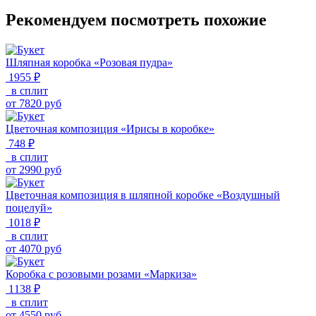
Рекомендуем посмотреть похожие
Шляпная коробка «Розовая пудра»
1955 ₽
в сплит
от
7820
руб
Цветочная композиция «Ирисы в коробке»
748 ₽
в сплит
от
2990
руб
Цветочная композиция в шляпной коробке «Воздушный
поцелуй»
1018 ₽
в сплит
от
4070
руб
Коробка с розовыми розами «Маркиза»
1138 ₽
в сплит
от
4550
руб