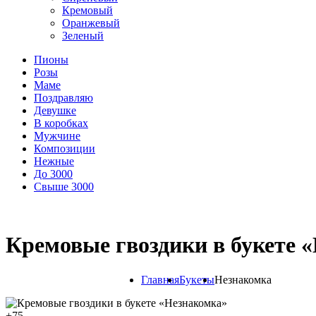
Кремовый
Оранжевый
Зеленый
Пионы
Розы
Маме
Поздравляю
Девушке
В коробках
Мужчине
Композиции
Нежные
До 3000
Свыше 3000
Кремовые гвоздики в букете 
Главная
Букеты
Незнакомка
+
75