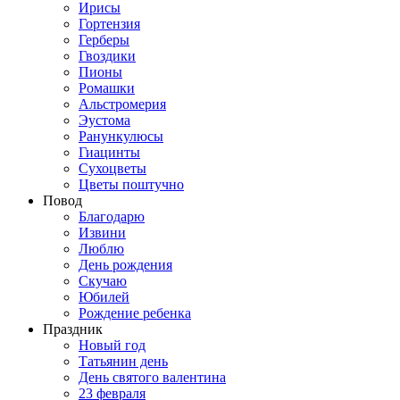
Ирисы
Гортензия
Герберы
Гвоздики
Пионы
Ромашки
Альстромерия
Эустома
Ранункулюсы
Гиацинты
Сухоцветы
Цветы поштучно
Повод
Благодарю
Извини
Люблю
День рождения
Скучаю
Юбилей
Рождение ребенка
Праздник
Новый год
Татьянин день
День святого валентина
23 февраля