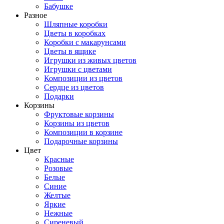
Бабушке
Разное
Шляпные коробки
Цветы в коробках
Коробки с макарунсами
Цветы в ящике
Игрушки из живых цветов
Игрушки с цветами
Композиции из цветов
Сердце из цветов
Подарки
Корзины
Фруктовые корзины
Корзины из цветов
Композиции в корзине
Подарочные корзины
Цвет
Красные
Розовые
Белые
Синие
Желтые
Яркие
Нежные
Сиреневый