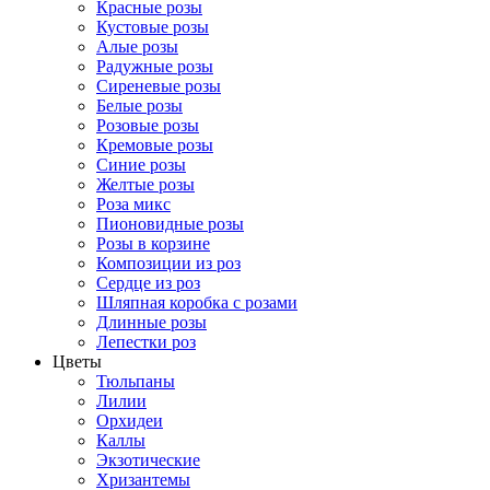
Красные розы
Кустовые розы
Алые розы
Радужные розы
Сиреневые розы
Белые розы
Розовые розы
Кремовые розы
Синие розы
Желтые розы
Роза микс
Пионовидные розы
Розы в корзине
Композиции из роз
Сердце из роз
Шляпная коробка с розами
Длинные розы
Лепестки роз
Цветы
Тюльпаны
Лилии
Орхидеи
Каллы
Экзотические
Хризантемы