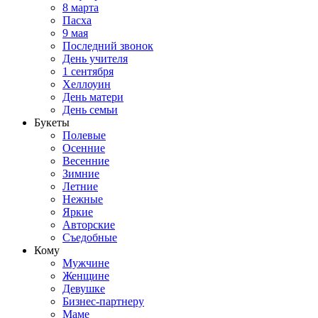
8 марта
Пасха
9 мая
Последний звонок
День учителя
1 сентября
Хеллоуин
День матери
День семьи
Букеты
Полевые
Осенние
Весенние
Зимние
Летние
Нежные
Яркие
Авторские
Съедобные
Кому
Мужчине
Женщине
Девушке
Бизнес-партнеру
Маме