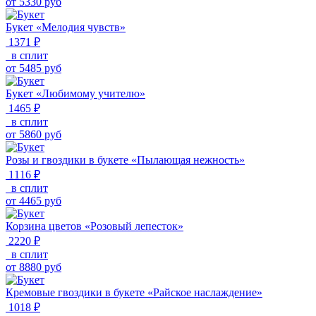
от
5330
руб
Букет «Мелодия чувств»
1371 ₽
в сплит
от
5485
руб
Букет «Любимому учителю»
1465 ₽
в сплит
от
5860
руб
Розы и гвоздики в букете «Пылающая нежность»
1116 ₽
в сплит
от
4465
руб
Корзина цветов «Розовый лепесток»
2220 ₽
в сплит
от
8880
руб
Кремовые гвоздики в букете «Райское наслаждение»
1018 ₽