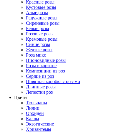
Красные розы
Кустовые розы
Алые розы
Радужные розы
Сиреневые розы
Белые розы
Розовые розы
Кремовые розы
Синие розы
Желтые розы
Роза микс
Пионовидные розы
Розы в корзине
Композиции из роз
Сердце из роз
Шляпная коробка с розами
Длинные розы
Лепестки роз
Цветы
Тюльпаны
Лилии
Орхидеи
Каллы
Экзотические
Хризантемы