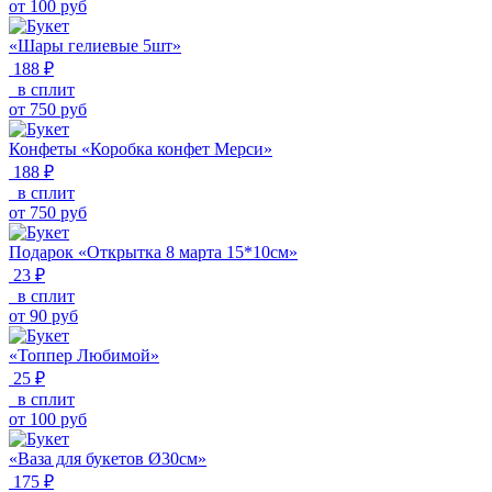
от
100
руб
«Шары гелиевые 5шт»
188 ₽
в сплит
от
750
руб
Конфеты «Коробка конфет Мерси»
188 ₽
в сплит
от
750
руб
Подарок «Открытка 8 марта 15*10см»
23 ₽
в сплит
от
90
руб
«Топпер Любимой»
25 ₽
в сплит
от
100
руб
«Ваза для букетов Ø30см»
175 ₽