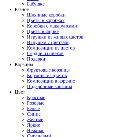
Бабушке
Разное
Шляпные коробки
Цветы в коробках
Коробки с макарунсами
Цветы в ящике
Игрушки из живых цветов
Игрушки с цветами
Композиции из цветов
Сердце из цветов
Подарки
Корзины
Фруктовые корзины
Корзины из цветов
Композиции в корзине
Подарочные корзины
Цвет
Красные
Розовые
Белые
Синие
Желтые
Яркие
Нежные
Сиреневый