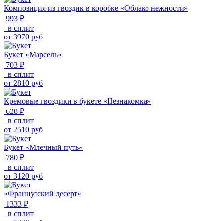
Композиция из гвоздик в коробке «Облако нежности»
993 ₽
в сплит
от
3970
руб
Букет «Марсель»
703 ₽
в сплит
от
2810
руб
Кремовые гвоздики в букете «Незнакомка»
628 ₽
в сплит
от
2510
руб
Букет «Млечный путь»
780 ₽
в сплит
от
3120
руб
«Французский десерт»
1333 ₽
в сплит