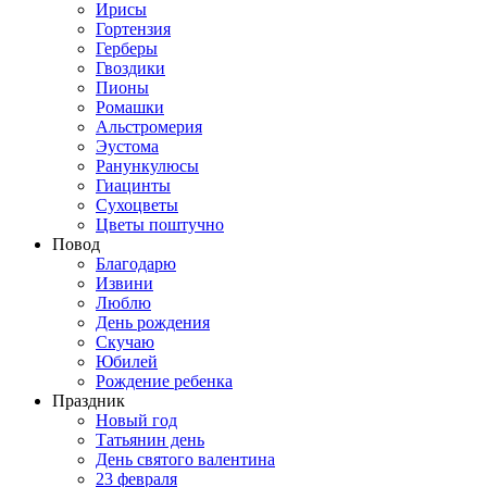
Ирисы
Гортензия
Герберы
Гвоздики
Пионы
Ромашки
Альстромерия
Эустома
Ранункулюсы
Гиацинты
Сухоцветы
Цветы поштучно
Повод
Благодарю
Извини
Люблю
День рождения
Скучаю
Юбилей
Рождение ребенка
Праздник
Новый год
Татьянин день
День святого валентина
23 февраля