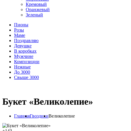
Кремовый
Оранжевый
Зеленый
Пионы
Розы
Маме
Поздравляю
Девушке
В коробках
Мужчине
Композиции
Нежные
До 3000
Свыше 3000
Букет «Великолепие»
Главная
Гвоздики
Великолепие
+
143