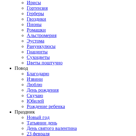
Ирисы
Гортензия
Герберы
Гвоздики
Пионы
Ромашки
Альстромерия
Эустома
Ранункулюсы
Гиацинты
Сухоцветы
Цветы поштучно
Повод
Благодарю
Извини
Люблю
День рождения
Скучаю
Юбилей
Рождение ребенка
Праздник
Новый год
Татьянин день
День святого валентина
23 февраля