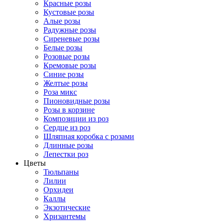
Красные розы
Кустовые розы
Алые розы
Радужные розы
Сиреневые розы
Белые розы
Розовые розы
Кремовые розы
Синие розы
Желтые розы
Роза микс
Пионовидные розы
Розы в корзине
Композиции из роз
Сердце из роз
Шляпная коробка с розами
Длинные розы
Лепестки роз
Цветы
Тюльпаны
Лилии
Орхидеи
Каллы
Экзотические
Хризантемы