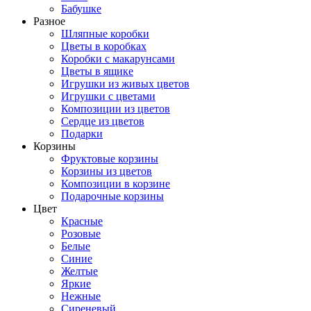
Бабушке
Разное
Шляпные коробки
Цветы в коробках
Коробки с макарунсами
Цветы в ящике
Игрушки из живых цветов
Игрушки с цветами
Композиции из цветов
Сердце из цветов
Подарки
Корзины
Фруктовые корзины
Корзины из цветов
Композиции в корзине
Подарочные корзины
Цвет
Красные
Розовые
Белые
Синие
Желтые
Яркие
Нежные
Сиреневый