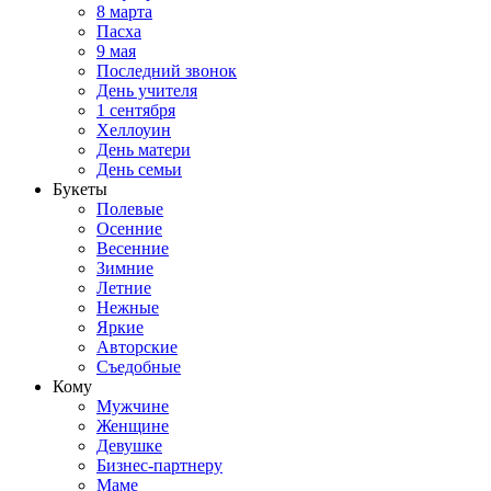
8 марта
Пасха
9 мая
Последний звонок
День учителя
1 сентября
Хеллоуин
День матери
День семьи
Букеты
Полевые
Осенние
Весенние
Зимние
Летние
Нежные
Яркие
Авторские
Съедобные
Кому
Мужчине
Женщине
Девушке
Бизнес-партнеру
Маме