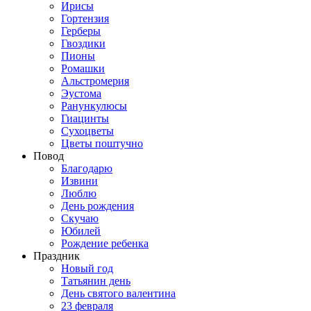
Ирисы
Гортензия
Герберы
Гвоздики
Пионы
Ромашки
Альстромерия
Эустома
Ранункулюсы
Гиацинты
Сухоцветы
Цветы поштучно
Повод
Благодарю
Извини
Люблю
День рождения
Скучаю
Юбилей
Рождение ребенка
Праздник
Новый год
Татьянин день
День святого валентина
23 февраля