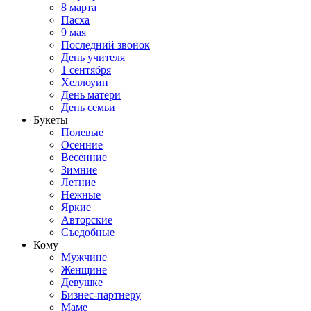
8 марта
Пасха
9 мая
Последний звонок
День учителя
1 сентября
Хеллоуин
День матери
День семьи
Букеты
Полевые
Осенние
Весенние
Зимние
Летние
Нежные
Яркие
Авторские
Съедобные
Кому
Мужчине
Женщине
Девушке
Бизнес-партнеру
Маме