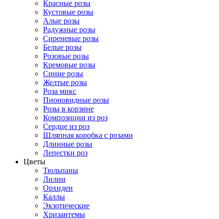
Красные розы
Кустовые розы
Алые розы
Радужные розы
Сиреневые розы
Белые розы
Розовые розы
Кремовые розы
Синие розы
Желтые розы
Роза микс
Пионовидные розы
Розы в корзине
Композиции из роз
Сердце из роз
Шляпная коробка с розами
Длинные розы
Лепестки роз
Цветы
Тюльпаны
Лилии
Орхидеи
Каллы
Экзотические
Хризантемы