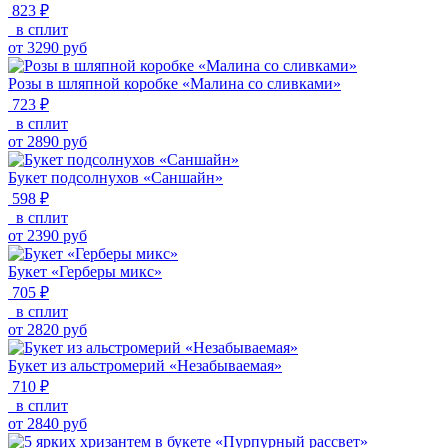
823 ₽
в сплит
от
3290
руб
Розы в шляпной коробке «Малина со сливками»
723 ₽
в сплит
от
2890
руб
Букет подсолнухов «Саншайн»
598 ₽
в сплит
от
2390
руб
Букет «Герберы микс»
705 ₽
в сплит
от
2820
руб
Букет из альстромерий «Незабываемая»
710 ₽
в сплит
от
2840
руб