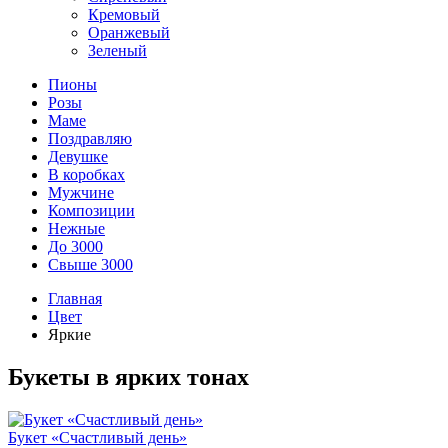
Кремовый
Оранжевый
Зеленый
Пионы
Розы
Маме
Поздравляю
Девушке
В коробках
Мужчине
Композиции
Нежные
До 3000
Свыше 3000
Главная
Цвет
Яркие
Букеты в ярких тонах
Букет «Счастливый день»