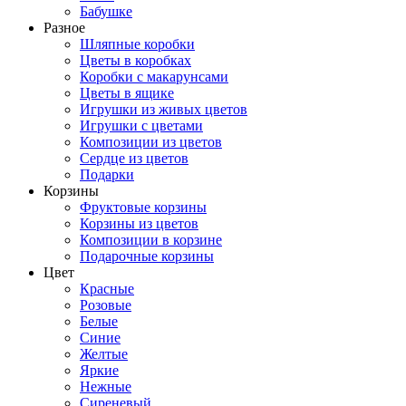
Бабушке
Разное
Шляпные коробки
Цветы в коробках
Коробки с макарунсами
Цветы в ящике
Игрушки из живых цветов
Игрушки с цветами
Композиции из цветов
Сердце из цветов
Подарки
Корзины
Фруктовые корзины
Корзины из цветов
Композиции в корзине
Подарочные корзины
Цвет
Красные
Розовые
Белые
Синие
Желтые
Яркие
Нежные
Сиреневый