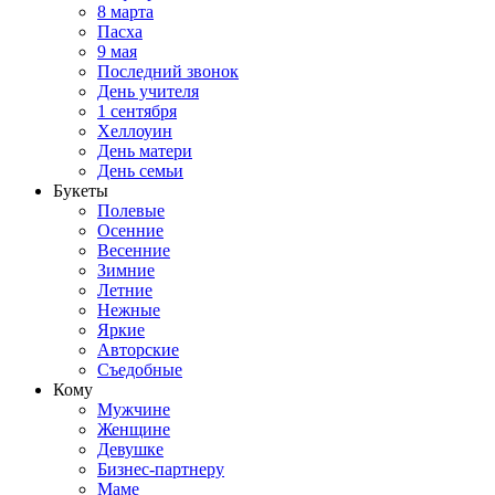
8 марта
Пасха
9 мая
Последний звонок
День учителя
1 сентября
Хеллоуин
День матери
День семьи
Букеты
Полевые
Осенние
Весенние
Зимние
Летние
Нежные
Яркие
Авторские
Съедобные
Кому
Мужчине
Женщине
Девушке
Бизнес-партнеру
Маме