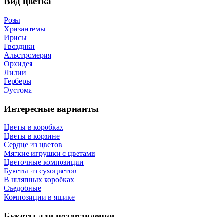
Вид цветка
Розы
Хризантемы
Ирисы
Гвоздики
Альстромерия
Орхидея
Лилии
Герберы
Эустома
Интересные варианты
Цветы в коробках
Цветы в корзине
Сердце из цветов
Мягкие игрушки с цветами
Цветочные композиции
Букеты из сухоцветов
В шляпных коробках
Съедобные
Композиции в ящике
Букеты для поздравления