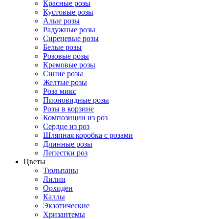
Красные розы
Кустовые розы
Алые розы
Радужные розы
Сиреневые розы
Белые розы
Розовые розы
Кремовые розы
Синие розы
Желтые розы
Роза микс
Пионовидные розы
Розы в корзине
Композиции из роз
Сердце из роз
Шляпная коробка с розами
Длинные розы
Лепестки роз
Цветы
Тюльпаны
Лилии
Орхидеи
Каллы
Экзотические
Хризантемы