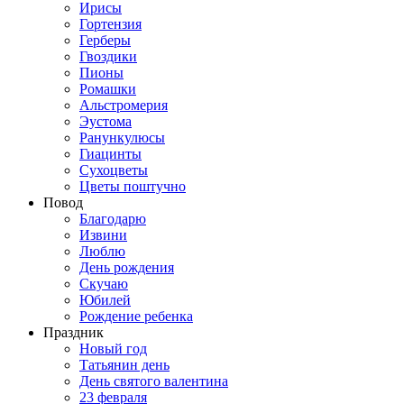
Ирисы
Гортензия
Герберы
Гвоздики
Пионы
Ромашки
Альстромерия
Эустома
Ранункулюсы
Гиацинты
Сухоцветы
Цветы поштучно
Повод
Благодарю
Извини
Люблю
День рождения
Скучаю
Юбилей
Рождение ребенка
Праздник
Новый год
Татьянин день
День святого валентина
23 февраля