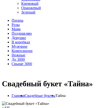
Кремовый
Оранжевый
Зеленый
Пионы
Розы
Маме
Поздравляю
Девушке
В коробках
Мужчине
Композиции
Нежные
До 3000
Свыше 3000
Свадебный букет «Тайна»
Главная
Свадебные букеты
Тайна
+
435