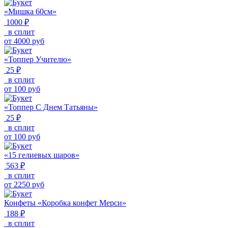
«Мишка 60см»
1000 ₽
в сплит
от
4000
руб
«Топпер Учителю»
25 ₽
в сплит
от
100
руб
«Топпер С Днем Татьяны»
25 ₽
в сплит
от
100
руб
«15 гелиевых шаров»
563 ₽
в сплит
от
2250
руб
Конфеты «Коробка конфет Мерси»
188 ₽
в сплит