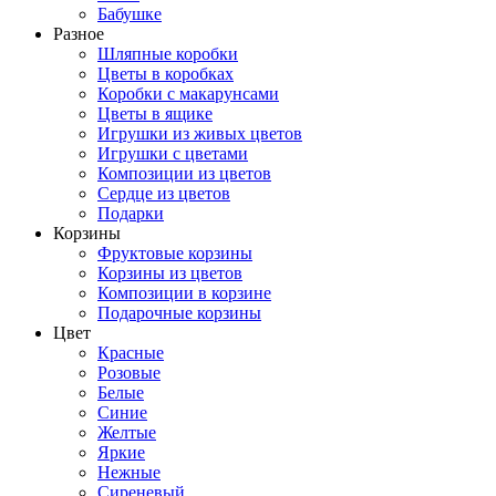
Бабушке
Разное
Шляпные коробки
Цветы в коробках
Коробки с макарунсами
Цветы в ящике
Игрушки из живых цветов
Игрушки с цветами
Композиции из цветов
Сердце из цветов
Подарки
Корзины
Фруктовые корзины
Корзины из цветов
Композиции в корзине
Подарочные корзины
Цвет
Красные
Розовые
Белые
Синие
Желтые
Яркие
Нежные
Сиреневый