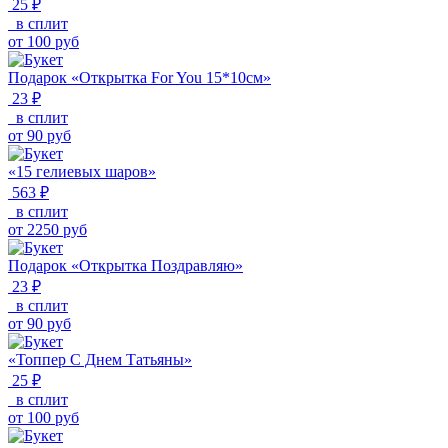
25 ₽
в сплит
от
100
руб
Подарок «Открытка For You 15*10см»
23 ₽
в сплит
от
90
руб
«15 гелиевых шаров»
563 ₽
в сплит
от
2250
руб
Подарок «Открытка Поздравляю»
23 ₽
в сплит
от
90
руб
«Топпер С Днем Татьяны»
25 ₽
в сплит
от
100
руб