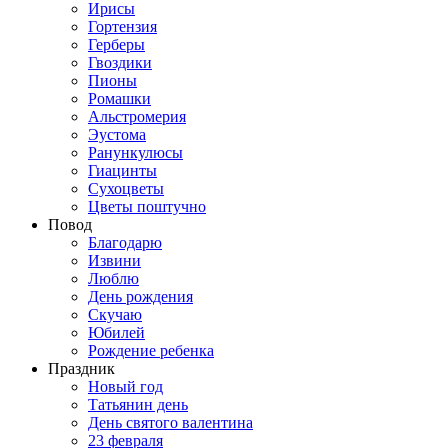
Ирисы
Гортензия
Герберы
Гвоздики
Пионы
Ромашки
Альстромерия
Эустома
Ранункулюсы
Гиацинты
Сухоцветы
Цветы поштучно
Повод
Благодарю
Извини
Люблю
День рождения
Скучаю
Юбилей
Рождение ребенка
Праздник
Новый год
Татьянин день
День святого валентина
23 февраля