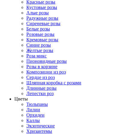
Красные розы
Кустовые розы
Алые розы
Радужные розы
Сиреневые розы
Белые розы
Розовые розы
Кремовые розы
Синие розы
Желтые розы
Роза микс
Пионовидные розы
Розы в корзине
Композиции из роз
Сердце из роз
Шляпная коробка с розами
Длинные розы
Лепестки роз
Цветы
Тюльпаны
Лилии
Орхидеи
Каллы
Экзотические
Хризантемы