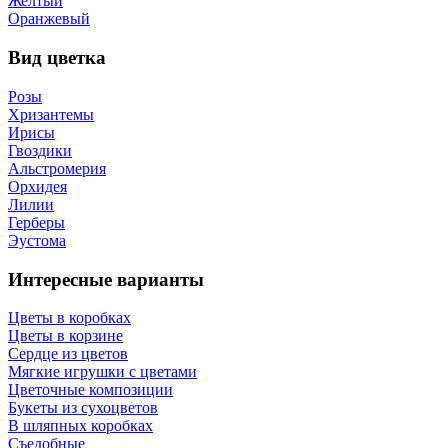
Желтый
Оранжевый
Вид цветка
Розы
Хризантемы
Ирисы
Гвоздики
Альстромерия
Орхидея
Лилии
Герберы
Эустома
Интересные варианты
Цветы в коробках
Цветы в корзине
Сердце из цветов
Мягкие игрушки с цветами
Цветочные композиции
Букеты из сухоцветов
В шляпных коробках
Съедобные