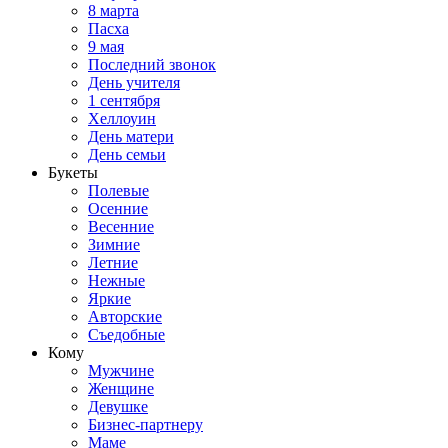
8 марта
Пасха
9 мая
Последний звонок
День учителя
1 сентября
Хеллоуин
День матери
День семьи
Букеты
Полевые
Осенние
Весенние
Зимние
Летние
Нежные
Яркие
Авторские
Съедобные
Кому
Мужчине
Женщине
Девушке
Бизнес-партнеру
Маме