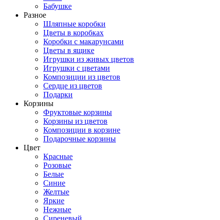
Бабушке
Разное
Шляпные коробки
Цветы в коробках
Коробки с макарунсами
Цветы в ящике
Игрушки из живых цветов
Игрушки с цветами
Композиции из цветов
Сердце из цветов
Подарки
Корзины
Фруктовые корзины
Корзины из цветов
Композиции в корзине
Подарочные корзины
Цвет
Красные
Розовые
Белые
Синие
Желтые
Яркие
Нежные
Сиреневый