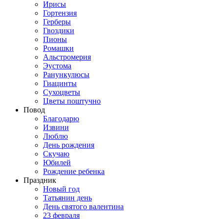
Ирисы
Гортензия
Герберы
Гвоздики
Пионы
Ромашки
Альстромерия
Эустома
Ранункулюсы
Гиацинты
Сухоцветы
Цветы поштучно
Повод
Благодарю
Извини
Люблю
День рождения
Скучаю
Юбилей
Рождение ребенка
Праздник
Новый год
Татьянин день
День святого валентина
23 февраля