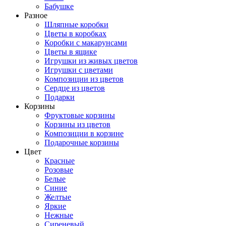
Бабушке
Разное
Шляпные коробки
Цветы в коробках
Коробки с макарунсами
Цветы в ящике
Игрушки из живых цветов
Игрушки с цветами
Композиции из цветов
Сердце из цветов
Подарки
Корзины
Фруктовые корзины
Корзины из цветов
Композиции в корзине
Подарочные корзины
Цвет
Красные
Розовые
Белые
Синие
Желтые
Яркие
Нежные
Сиреневый