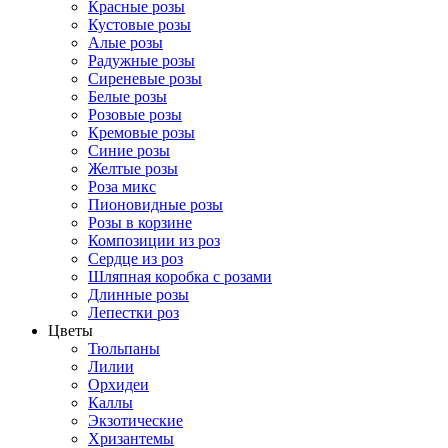
Красные розы
Кустовые розы
Алые розы
Радужные розы
Сиреневые розы
Белые розы
Розовые розы
Кремовые розы
Синие розы
Желтые розы
Роза микс
Пионовидные розы
Розы в корзине
Композиции из роз
Сердце из роз
Шляпная коробка с розами
Длинные розы
Лепестки роз
Цветы
Тюльпаны
Лилии
Орхидеи
Каллы
Экзотические
Хризантемы