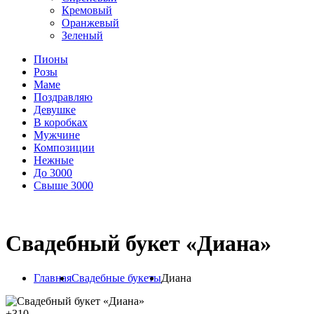
Кремовый
Оранжевый
Зеленый
Пионы
Розы
Маме
Поздравляю
Девушке
В коробках
Мужчине
Композиции
Нежные
До 3000
Свыше 3000
Свадебный букет «Диана»
Главная
Свадебные букеты
Диана
+
310