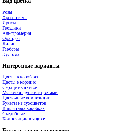
Вид цветка
Розы
Хризантемы
Ирисы
Гвоздики
Альстромерия
Орхидея
Лилии
Герберы
Эустома
Интересные варианты
Цветы в коробках
Цветы в корзине
Сердце из цветов
Мягкие игрушки с цветами
Цветочные композиции
Букеты из сухоцветов
В шляпных коробках
Съедобные
Композиции в ящике
Букеты для поздравления