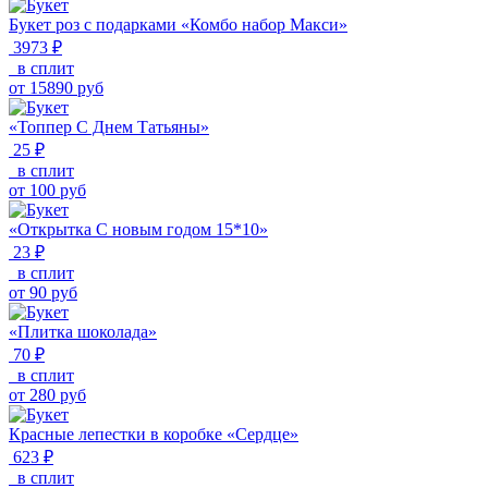
Букет роз с подарками «Комбо набор Макси»
3973 ₽
в сплит
от
15890
руб
«Топпер С Днем Татьяны»
25 ₽
в сплит
от
100
руб
«Открытка С новым годом 15*10»
23 ₽
в сплит
от
90
руб
«Плитка шоколада»
70 ₽
в сплит
от
280
руб
Красные лепестки в коробке «Сердце»
623 ₽
в сплит