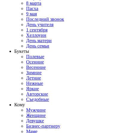
8 марта
Пасха
9 мая
Последний звонок
День учителя
1 сентября
Хеллоуин
День матери
День семьи
Букеты
Полевые
Осенние
Весенние
Зимние
Летние
Нежные
Яркие
Авторские
Съедобные
Кому
Мужчине
Женщине
Девушке
Бизнес-партнеру
Маме