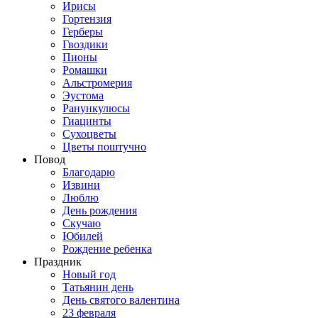
Ирисы
Гортензия
Герберы
Гвоздики
Пионы
Ромашки
Альстромерия
Эустома
Ранункулюсы
Гиацинты
Сухоцветы
Цветы поштучно
Повод
Благодарю
Извини
Люблю
День рождения
Скучаю
Юбилей
Рождение ребенка
Праздник
Новый год
Татьянин день
День святого валентина
23 февраля