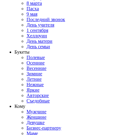
8 марта
Пасха
9 мая
Последний звонок
День учителя
1 сентября
Хеллоуин
День матери
День семьи
Букеты
Полевые
Осенние
Весенние
Зимние
Летние
Нежные
Яркие
Авторские
Съедобные
Кому
Мужчине
Женщине
Девушке
Бизнес-партнеру
Маме