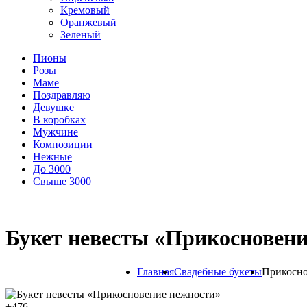
Кремовый
Оранжевый
Зеленый
Пионы
Розы
Маме
Поздравляю
Девушке
В коробках
Мужчине
Композиции
Нежные
До 3000
Свыше 3000
Букет невесты «Прикосновени
Главная
Свадебные букеты
Прикосно
+
476