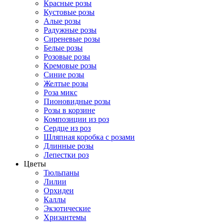
Красные розы
Кустовые розы
Алые розы
Радужные розы
Сиреневые розы
Белые розы
Розовые розы
Кремовые розы
Синие розы
Желтые розы
Роза микс
Пионовидные розы
Розы в корзине
Композиции из роз
Сердце из роз
Шляпная коробка с розами
Длинные розы
Лепестки роз
Цветы
Тюльпаны
Лилии
Орхидеи
Каллы
Экзотические
Хризантемы