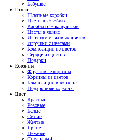
Бабушке
Разное
Шляпные коробки
Цветы в коробках
Коробки с макарунсами
Цветы в ящике
Игрушки из живых цветов
Игрушки с цветами
Композиции из цветов
Сердце из цветов
Подарки
Корзины
Фруктовые корзины
Корзины из цветов
Композиции в корзине
Подарочные корзины
Цвет
Красные
Розовые
Белые
Синие
Желтые
Яркие
Нежные
Сиреневый