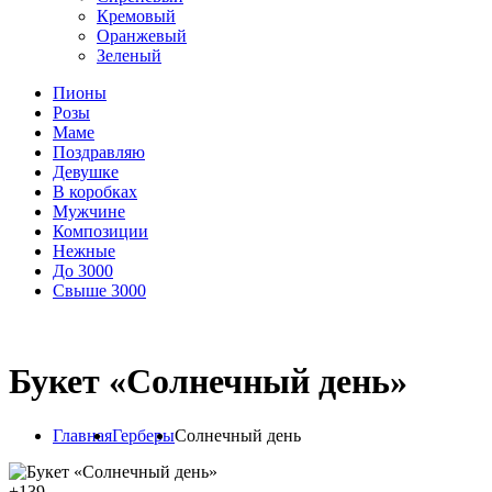
Кремовый
Оранжевый
Зеленый
Пионы
Розы
Маме
Поздравляю
Девушке
В коробках
Мужчине
Композиции
Нежные
До 3000
Свыше 3000
Букет «Солнечный день»
Главная
Герберы
Солнечный день
+
139