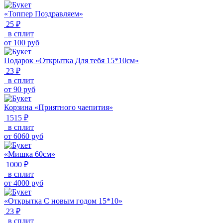
«Топпер Поздравляем»
25 ₽
в сплит
от
100
руб
Подарок «Открытка Для тебя 15*10см»
23 ₽
в сплит
от
90
руб
Корзина «Приятного чаепития»
1515 ₽
в сплит
от
6060
руб
«Мишка 60см»
1000 ₽
в сплит
от
4000
руб
«Открытка С новым годом 15*10»
23 ₽
в сплит