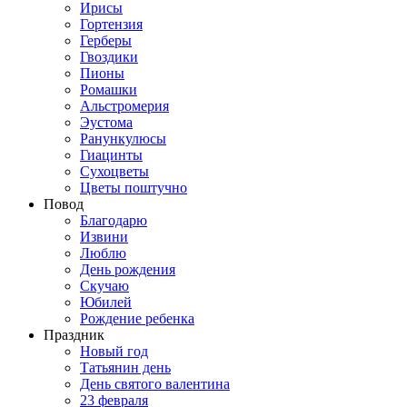
Ирисы
Гортензия
Герберы
Гвоздики
Пионы
Ромашки
Альстромерия
Эустома
Ранункулюсы
Гиацинты
Сухоцветы
Цветы поштучно
Повод
Благодарю
Извини
Люблю
День рождения
Скучаю
Юбилей
Рождение ребенка
Праздник
Новый год
Татьянин день
День святого валентина
23 февраля