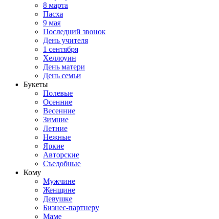
8 марта
Пасха
9 мая
Последний звонок
День учителя
1 сентября
Хеллоуин
День матери
День семьи
Букеты
Полевые
Осенние
Весенние
Зимние
Летние
Нежные
Яркие
Авторские
Съедобные
Кому
Мужчине
Женщине
Девушке
Бизнес-партнеру
Маме