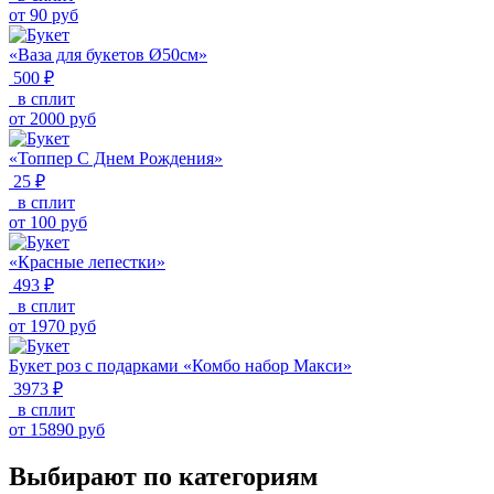
от
90
руб
«Ваза для букетов Ø50см»
500 ₽
в сплит
от
2000
руб
«Топпер С Днем Рождения»
25 ₽
в сплит
от
100
руб
«Красные лепестки»
493 ₽
в сплит
от
1970
руб
Букет роз с подарками «Комбо набор Макси»
3973 ₽
в сплит
от
15890
руб
Выбирают по категориям