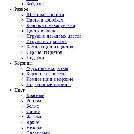
Бабушке
Разное
Шляпные коробки
Цветы в коробках
Коробки с макарунсами
Цветы в ящике
Игрушки из живых цветов
Игрушки с цветами
Композиции из цветов
Сердце из цветов
Подарки
Корзины
Фруктовые корзины
Корзины из цветов
Композиции в корзине
Подарочные корзины
Цвет
Красные
Розовые
Белые
Синие
Желтые
Яркие
Нежные
Сиреневый