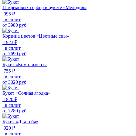
11 кремовых гербер в букете «Мелодия»
995 ₽
в сплит
от
3980
руб
Корзина цветов «Цветные сны»
1923 ₽
в сплит
от
7690
руб
Букет «Комплимент»
755 ₽
в сплит
от
3020
руб
Букет «Сочная ягодка»
1820 ₽
в сплит
от
7280
руб
Букет «Для тебя»
920 ₽
в сплит