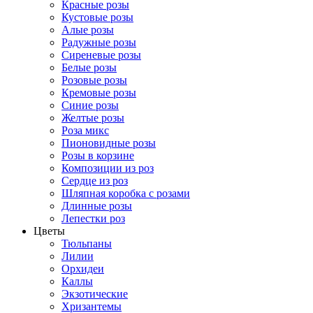
Красные розы
Кустовые розы
Алые розы
Радужные розы
Сиреневые розы
Белые розы
Розовые розы
Кремовые розы
Синие розы
Желтые розы
Роза микс
Пионовидные розы
Розы в корзине
Композиции из роз
Сердце из роз
Шляпная коробка с розами
Длинные розы
Лепестки роз
Цветы
Тюльпаны
Лилии
Орхидеи
Каллы
Экзотические
Хризантемы