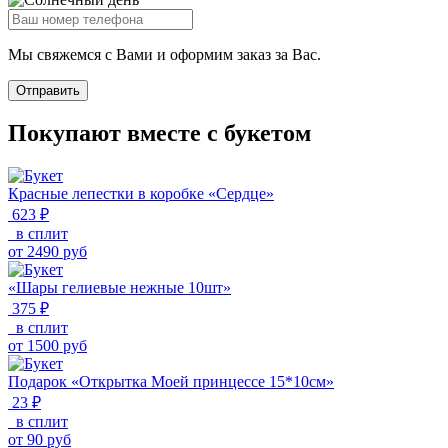
Мы свяжемся с Вами и оформим заказ за Вас.
Отправить
Покупают вместе с букетом
Красные лепестки в коробке «Сердце»
623 ₽
в сплит
от
2490
руб
«Шары гелиевые нежные 10шт»
375 ₽
в сплит
от
1500
руб
Подарок «Открытка Моей принцессе 15*10см»
23 ₽
в сплит
от
90
руб