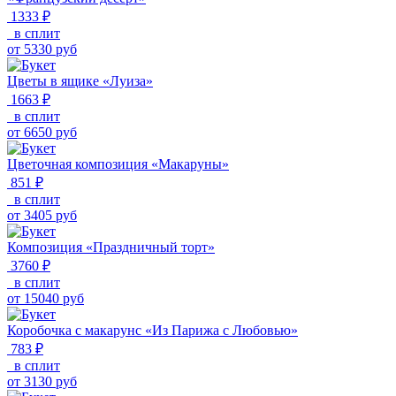
1333 ₽
в сплит
от
5330
руб
Цветы в ящике «Луиза»
1663 ₽
в сплит
от
6650
руб
Цветочная композиция «Макаруны»
851 ₽
в сплит
от
3405
руб
Композиция «Праздничный торт»
3760 ₽
в сплит
от
15040
руб
Коробочка с макарунс «Из Парижа с Любовью»
783 ₽
в сплит
от
3130
руб