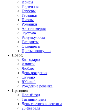
Ирисы
Гортензия
Герберы
Гвоздики
Пионы
Ромашки
Альстромерия
Эустома
Ранункулюсы
Гиацинты
Сухоцветы
Цветы поштучно
Повод
Благодарю
Извини
Люблю
День рождения
Скучаю
Юбилей
Рождение ребенка
Праздник
Новый год
Татьянин день
День святого валентина
23 февраля