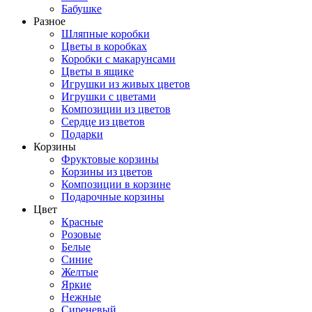
Бабушке
Разное
Шляпные коробки
Цветы в коробках
Коробки с макарунсами
Цветы в ящике
Игрушки из живых цветов
Игрушки с цветами
Композиции из цветов
Сердце из цветов
Подарки
Корзины
Фруктовые корзины
Корзины из цветов
Композиции в корзине
Подарочные корзины
Цвет
Красные
Розовые
Белые
Синие
Желтые
Яркие
Нежные
Сиреневый