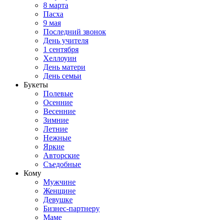
8 марта
Пасха
9 мая
Последний звонок
День учителя
1 сентября
Хеллоуин
День матери
День семьи
Букеты
Полевые
Осенние
Весенние
Зимние
Летние
Нежные
Яркие
Авторские
Съедобные
Кому
Мужчине
Женщине
Девушке
Бизнес-партнеру
Маме