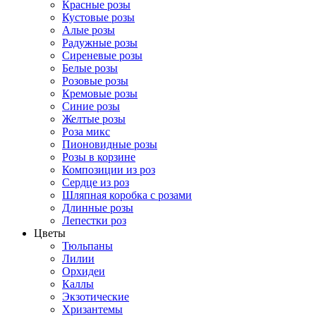
Красные розы
Кустовые розы
Алые розы
Радужные розы
Сиреневые розы
Белые розы
Розовые розы
Кремовые розы
Синие розы
Желтые розы
Роза микс
Пионовидные розы
Розы в корзине
Композиции из роз
Сердце из роз
Шляпная коробка с розами
Длинные розы
Лепестки роз
Цветы
Тюльпаны
Лилии
Орхидеи
Каллы
Экзотические
Хризантемы