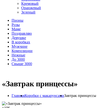
Кремовый
Оранжевый
Зеленый
Пионы
Розы
Маме
Поздравляю
Девушке
В коробках
Мужчине
Композиции
Нежные
До 3000
Свыше 3000
«Завтрак принцессы»
Главная
Коробки с макарунсами
Завтрак принцессы
+
106