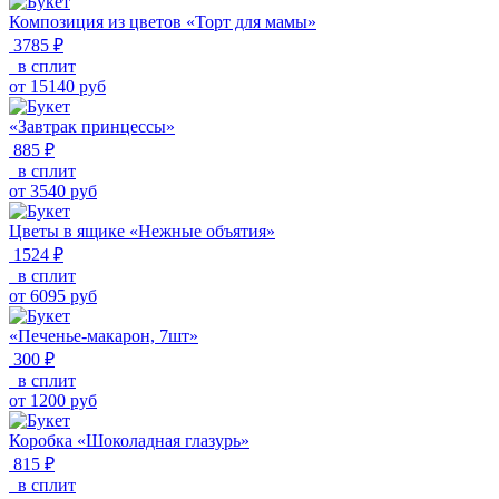
Композиция из цветов «Торт для мамы»
3785 ₽
в сплит
от
15140
руб
«Завтрак принцессы»
885 ₽
в сплит
от
3540
руб
Цветы в ящике «Нежные объятия»
1524 ₽
в сплит
от
6095
руб
«Печенье-макарон, 7шт»
300 ₽
в сплит
от
1200
руб
Коробка «Шоколадная глазурь»
815 ₽
в сплит