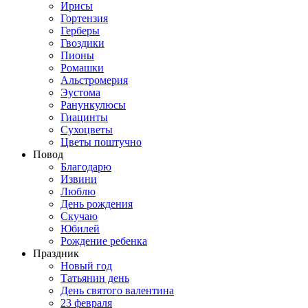
Ирисы
Гортензия
Герберы
Гвоздики
Пионы
Ромашки
Альстромерия
Эустома
Ранункулюсы
Гиацинты
Сухоцветы
Цветы поштучно
Повод
Благодарю
Извини
Люблю
День рождения
Скучаю
Юбилей
Рождение ребенка
Праздник
Новый год
Татьянин день
День святого валентина
23 февраля