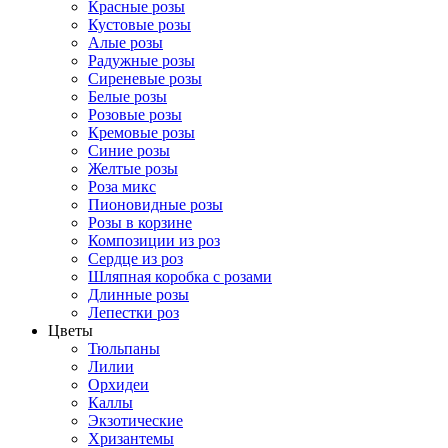
Красные розы
Кустовые розы
Алые розы
Радужные розы
Сиреневые розы
Белые розы
Розовые розы
Кремовые розы
Синие розы
Желтые розы
Роза микс
Пионовидные розы
Розы в корзине
Композиции из роз
Сердце из роз
Шляпная коробка с розами
Длинные розы
Лепестки роз
Цветы
Тюльпаны
Лилии
Орхидеи
Каллы
Экзотические
Хризантемы