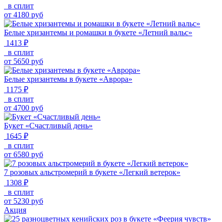
в сплит
от
4180
руб
Белые хризантемы и ромашки в букете «Летний вальс»
1413 ₽
в сплит
от
5650
руб
Белые хризантемы в букете «Аврора»
1175 ₽
в сплит
от
4700
руб
Букет «Счастливый день»
1645 ₽
в сплит
от
6580
руб
7 розовых альстромерий в букете «Легкий ветерок»
1308 ₽
в сплит
от
5230
руб
Акция