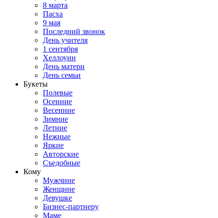
8 марта
Пасха
9 мая
Последний звонок
День учителя
1 сентября
Хеллоуин
День матери
День семьи
Букеты
Полевые
Осенние
Весенние
Зимние
Летние
Нежные
Яркие
Авторские
Съедобные
Кому
Мужчине
Женщине
Девушке
Бизнес-партнеру
Маме