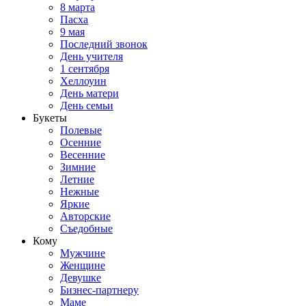
8 марта
Пасха
9 мая
Последний звонок
День учителя
1 сентября
Хеллоуин
День матери
День семьи
Букеты
Полевые
Осенние
Весенние
Зимние
Летние
Нежные
Яркие
Авторские
Съедобные
Кому
Мужчине
Женщине
Девушке
Бизнес-партнеру
Маме