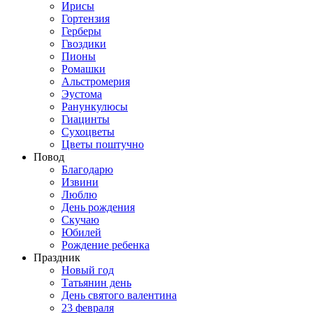
Ирисы
Гортензия
Герберы
Гвоздики
Пионы
Ромашки
Альстромерия
Эустома
Ранункулюсы
Гиацинты
Сухоцветы
Цветы поштучно
Повод
Благодарю
Извини
Люблю
День рождения
Скучаю
Юбилей
Рождение ребенка
Праздник
Новый год
Татьянин день
День святого валентина
23 февраля