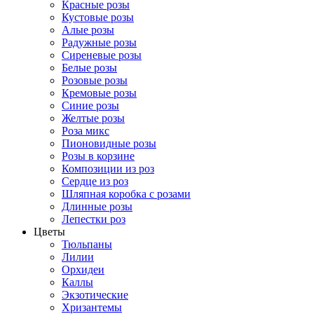
Красные розы
Кустовые розы
Алые розы
Радужные розы
Сиреневые розы
Белые розы
Розовые розы
Кремовые розы
Синие розы
Желтые розы
Роза микс
Пионовидные розы
Розы в корзине
Композиции из роз
Сердце из роз
Шляпная коробка с розами
Длинные розы
Лепестки роз
Цветы
Тюльпаны
Лилии
Орхидеи
Каллы
Экзотические
Хризантемы