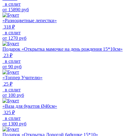
в сплит
от
15890
руб
«Разноцветные лепестки»
318 ₽
в сплит
от
1270
руб
Подарок «Открытка мамочке на день рождения 15*10см»
23 ₽
в сплит
от
90
руб
«Топпер Учителю»
25 ₽
в сплит
от
100
руб
«Ваза для букетов Ø40см»
325 ₽
в сплит
от
1300
руб
Подарок «Открытка Дорогой бабушке 15*10»