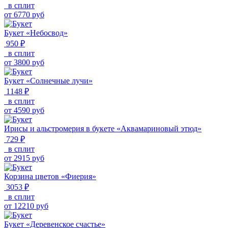
в сплит
от
6770
руб
Букет «Небосвод»
950 ₽
в сплит
от
3800
руб
Букет «Солнечные лучи»
1148 ₽
в сплит
от
4590
руб
Ирисы и альстромерия в букете «Аквамариновый этюд»
729 ₽
в сплит
от
2915
руб
Корзина цветов «Фиерия»
3053 ₽
в сплит
от
12210
руб
Букет «Деревенское счастье»