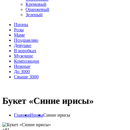
Кремовый
Оранжевый
Зеленый
Пионы
Розы
Маме
Поздравляю
Девушке
В коробках
Мужчине
Композиции
Нежные
До 3000
Свыше 3000
Букет «Синие ирисы»
Главная
Ирисы
Синие ирисы
+
81