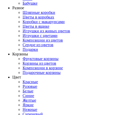
Бабушке
Разное
Шляпные коробки
Цветы в коробках
Коробки с макарунсами
Цветы в ящике
Игрушки из живых цветов
Игрушки с цветами
Композиции из цветов
Сердце из цветов
Подарки
Корзины
Фруктовые корзины
Корзины из цветов
Композиции в корзине
Подарочные корзины
Цвет
Красные
Розовые
Белые
Синие
Желтые
Яркие
Нежные
Сиреневый