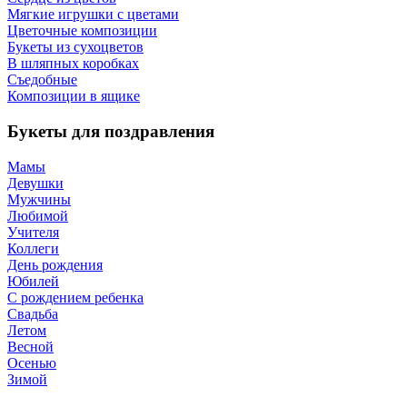
Мягкие игрушки с цветами
Цветочные композиции
Букеты из сухоцветов
В шляпных коробках
Съедобные
Композиции в ящике
Букеты для поздравления
Мамы
Девушки
Мужчины
Любимой
Учителя
Коллеги
День рождения
Юбилей
С рождением ребенка
Свадьба
Летом
Весной
Осенью
Зимой