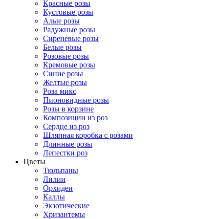
Красные розы
Кустовые розы
Алые розы
Радужные розы
Сиреневые розы
Белые розы
Розовые розы
Кремовые розы
Синие розы
Желтые розы
Роза микс
Пионовидные розы
Розы в корзине
Композиции из роз
Сердце из роз
Шляпная коробка с розами
Длинные розы
Лепестки роз
Цветы
Тюльпаны
Лилии
Орхидеи
Каллы
Экзотические
Хризантемы