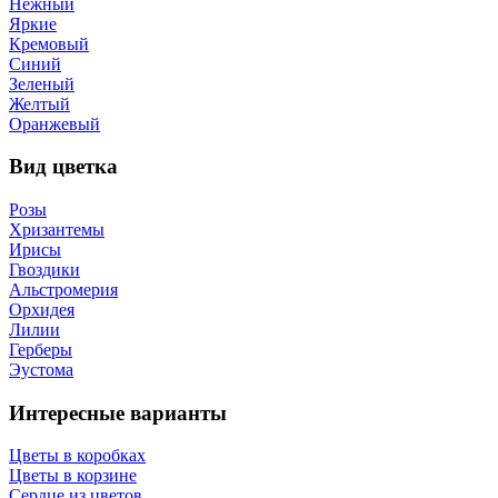
Нежный
Яркие
Кремовый
Синий
Зеленый
Желтый
Оранжевый
Вид цветка
Розы
Хризантемы
Ирисы
Гвоздики
Альстромерия
Орхидея
Лилии
Герберы
Эустома
Интересные варианты
Цветы в коробках
Цветы в корзине
Сердце из цветов