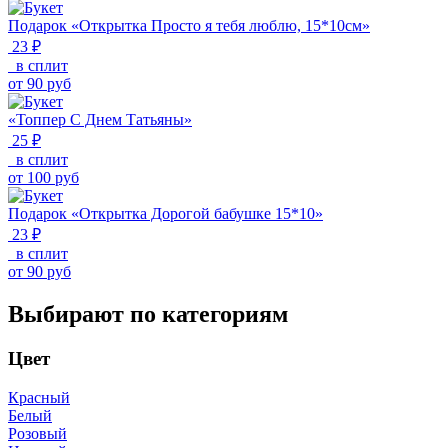
Подарок «Открытка Просто я тебя люблю, 15*10см»
23 ₽
в сплит
от
90
руб
«Топпер С Днем Татьяны»
25 ₽
в сплит
от
100
руб
Подарок «Открытка Дорогой бабушке 15*10»
23 ₽
в сплит
от
90
руб
Выбирают по категориям
Цвет
Красный
Белый
Розовый