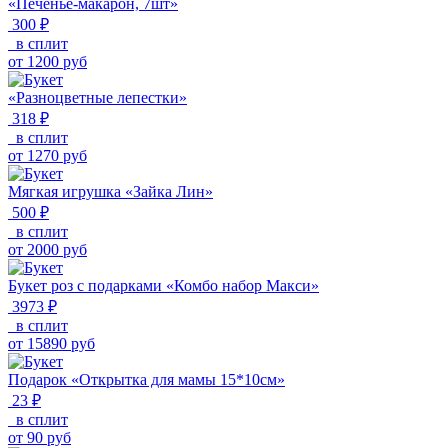
«Печенье-макарон, 7шт»
300 ₽
в сплит
от
1200
руб
«Разноцветные лепестки»
318 ₽
в сплит
от
1270
руб
Мягкая игрушка «Зайка Лин»
500 ₽
в сплит
от
2000
руб
Букет роз с подарками «Комбо набор Макси»
3973 ₽
в сплит
от
15890
руб
Подарок «Открытка для мамы 15*10см»
23 ₽
в сплит
от
90
руб