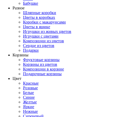
Бабушке
Разное
Шляпные коробки
Цветы в коробках
Коробки с макарунсами
Цветы в ящике
Игрушки из живых цветов
Игрушки с цветами
Композиции из цветов
Сердце из цветов
Подарки
Корзины
Фруктовые корзины
Корзины из цветов
Композиции в корзине
Подарочные корзины
Цвет
Красные
Розовые
Белые
Синие
Желтые
Яркие
Нежные
Сиреневый