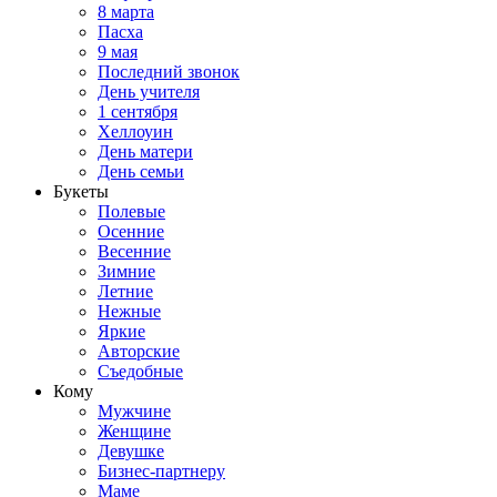
8 марта
Пасха
9 мая
Последний звонок
День учителя
1 сентября
Хеллоуин
День матери
День семьи
Букеты
Полевые
Осенние
Весенние
Зимние
Летние
Нежные
Яркие
Авторские
Съедобные
Кому
Мужчине
Женщине
Девушке
Бизнес-партнеру
Маме