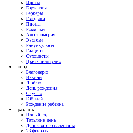
Ирисы
Гортензия
Герберы
Гвоздики
Пионы
Ромашки
Альстромерия
Эустома
Ранункулюсы
Гиацинты
Сухоцветы
Цветы поштучно
Повод
Благодарю
Извини
Люблю
День рождения
Скучаю
Юбилей
Рождение ребенка
Праздник
Новый год
Татьянин день
День святого валентина
23 февраля