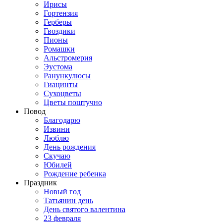
Ирисы
Гортензия
Герберы
Гвоздики
Пионы
Ромашки
Альстромерия
Эустома
Ранункулюсы
Гиацинты
Сухоцветы
Цветы поштучно
Повод
Благодарю
Извини
Люблю
День рождения
Скучаю
Юбилей
Рождение ребенка
Праздник
Новый год
Татьянин день
День святого валентина
23 февраля