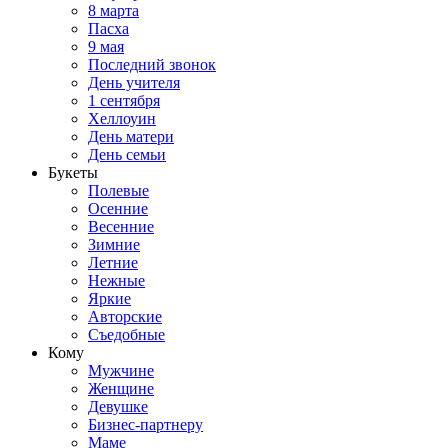
8 марта
Пасха
9 мая
Последний звонок
День учителя
1 сентября
Хеллоуин
День матери
День семьи
Букеты
Полевые
Осенние
Весенние
Зимние
Летние
Нежные
Яркие
Авторские
Съедобные
Кому
Мужчине
Женщине
Девушке
Бизнес-партнеру
Маме