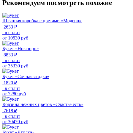
Рекомендуем посмотреть похожие
Шляпная коробка с цветами «Модерн»
2633 ₽
в сплит
от
10530
руб
Букет «Ноктюрн»
8833 ₽
в сплит
от
35330
руб
Букет «Сочная ягодка»
1820 ₽
в сплит
от
7280
руб
Корзина нежных цветов «Счастье есть»
7618 ₽
в сплит
от
30470
руб
Букет «Ягодка»