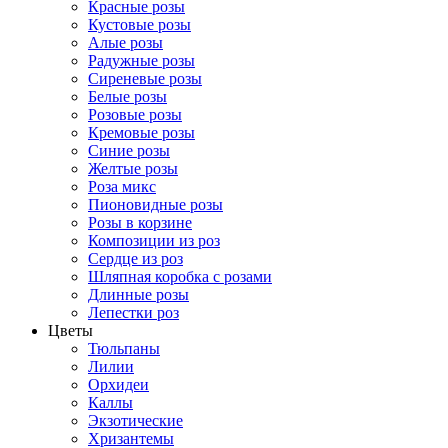
Красные розы
Кустовые розы
Алые розы
Радужные розы
Сиреневые розы
Белые розы
Розовые розы
Кремовые розы
Синие розы
Желтые розы
Роза микс
Пионовидные розы
Розы в корзине
Композиции из роз
Сердце из роз
Шляпная коробка с розами
Длинные розы
Лепестки роз
Цветы
Тюльпаны
Лилии
Орхидеи
Каллы
Экзотические
Хризантемы