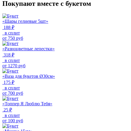
Покупают вместе с букетом
«Шары гелиевые 5шт»
188 ₽
в сплит
от
750
руб
«Разноцветные лепестки»
318 ₽
в сплит
от
1270
руб
«Ваза для букетов Ø30см»
175 ₽
в сплит
от
700
руб
«Топпер Я Люблю Тебя»
25 ₽
в сплит
от
100
руб