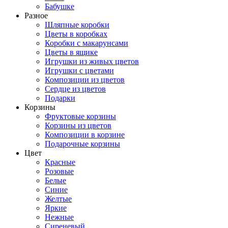
Бабушке
Разное
Шляпные коробки
Цветы в коробках
Коробки с макарунсами
Цветы в ящике
Игрушки из живых цветов
Игрушки с цветами
Композиции из цветов
Сердце из цветов
Подарки
Корзины
Фруктовые корзины
Корзины из цветов
Композиции в корзине
Подарочные корзины
Цвет
Красные
Розовые
Белые
Синие
Желтые
Яркие
Нежные
Сиреневый