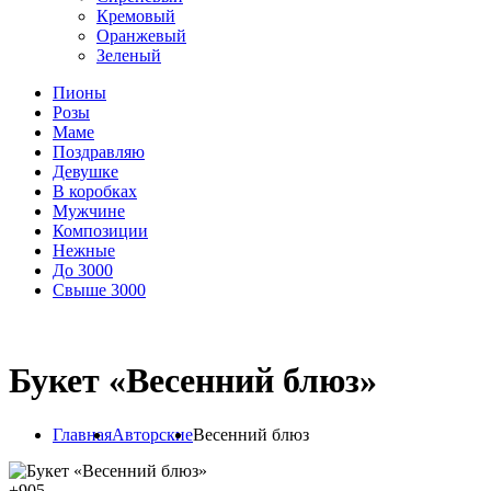
Кремовый
Оранжевый
Зеленый
Пионы
Розы
Маме
Поздравляю
Девушке
В коробках
Мужчине
Композиции
Нежные
До 3000
Свыше 3000
Букет «Весенний блюз»
Главная
Авторские
Весенний блюз
+
905