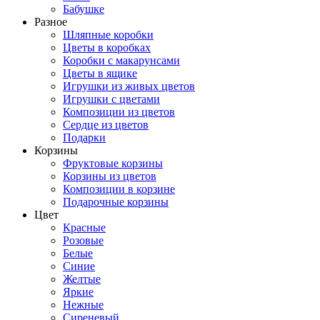
Бабушке
Разное
Шляпные коробки
Цветы в коробках
Коробки с макарунсами
Цветы в ящике
Игрушки из живых цветов
Игрушки с цветами
Композиции из цветов
Сердце из цветов
Подарки
Корзины
Фруктовые корзины
Корзины из цветов
Композиции в корзине
Подарочные корзины
Цвет
Красные
Розовые
Белые
Синие
Желтые
Яркие
Нежные
Сиреневый