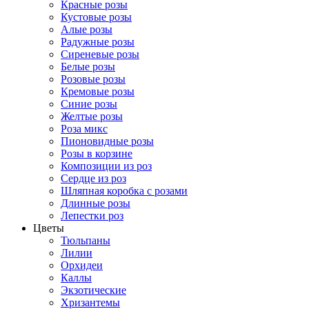
Красные розы
Кустовые розы
Алые розы
Радужные розы
Сиреневые розы
Белые розы
Розовые розы
Кремовые розы
Синие розы
Желтые розы
Роза микс
Пионовидные розы
Розы в корзине
Композиции из роз
Сердце из роз
Шляпная коробка с розами
Длинные розы
Лепестки роз
Цветы
Тюльпаны
Лилии
Орхидеи
Каллы
Экзотические
Хризантемы