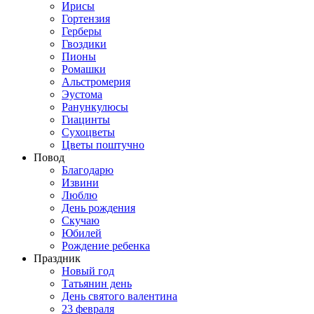
Ирисы
Гортензия
Герберы
Гвоздики
Пионы
Ромашки
Альстромерия
Эустома
Ранункулюсы
Гиацинты
Сухоцветы
Цветы поштучно
Повод
Благодарю
Извини
Люблю
День рождения
Скучаю
Юбилей
Рождение ребенка
Праздник
Новый год
Татьянин день
День святого валентина
23 февраля