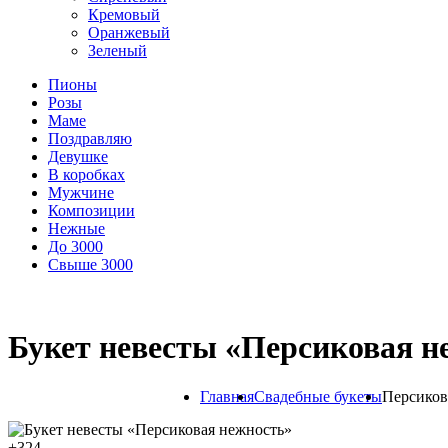
Кремовый
Оранжевый
Зеленый
Пионы
Розы
Маме
Поздравляю
Девушке
В коробках
Мужчине
Композиции
Нежные
До 3000
Свыше 3000
Букет невесты «Персиковая н
Главная
Свадебные букеты
Персиков
+
324