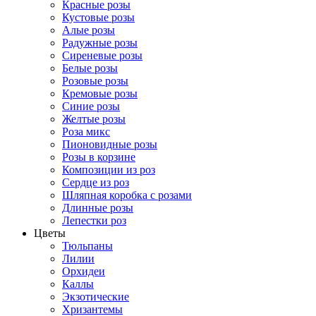
Красные розы
Кустовые розы
Алые розы
Радужные розы
Сиреневые розы
Белые розы
Розовые розы
Кремовые розы
Синие розы
Желтые розы
Роза микс
Пионовидные розы
Розы в корзине
Композиции из роз
Сердце из роз
Шляпная коробка с розами
Длинные розы
Лепестки роз
Цветы
Тюльпаны
Лилии
Орхидеи
Каллы
Экзотические
Хризантемы