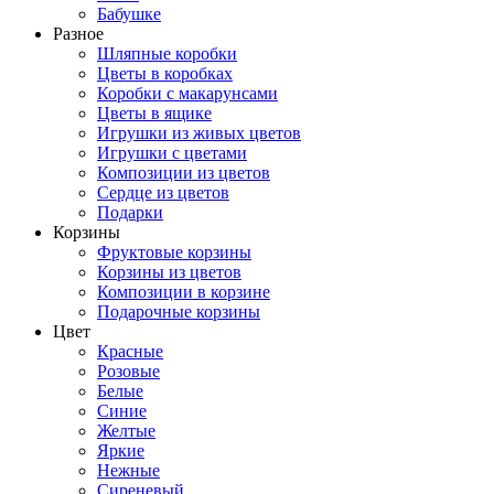
Бабушке
Разное
Шляпные коробки
Цветы в коробках
Коробки с макарунсами
Цветы в ящике
Игрушки из живых цветов
Игрушки с цветами
Композиции из цветов
Сердце из цветов
Подарки
Корзины
Фруктовые корзины
Корзины из цветов
Композиции в корзине
Подарочные корзины
Цвет
Красные
Розовые
Белые
Синие
Желтые
Яркие
Нежные
Сиреневый