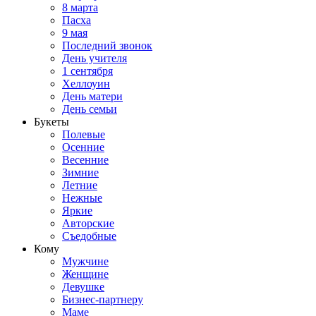
8 марта
Пасха
9 мая
Последний звонок
День учителя
1 сентября
Хеллоуин
День матери
День семьи
Букеты
Полевые
Осенние
Весенние
Зимние
Летние
Нежные
Яркие
Авторские
Съедобные
Кому
Мужчине
Женщине
Девушке
Бизнес-партнеру
Маме