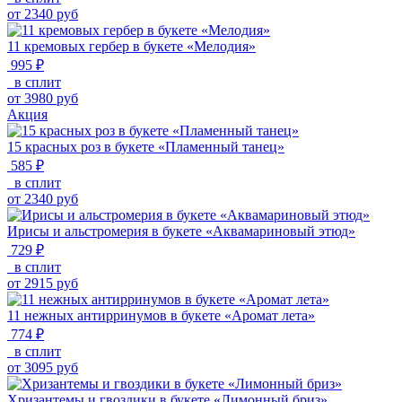
от
2340
руб
11 кремовых гербер в букете «Мелодия»
995 ₽
в сплит
от
3980
руб
Акция
15 красных роз в букете «Пламенный танец»
585 ₽
в сплит
от
2340
руб
Ирисы и альстромерия в букете «Аквамариновый этюд»
729 ₽
в сплит
от
2915
руб
11 нежных антирринумов в букете «Аромат лета»
774 ₽
в сплит
от
3095
руб
Хризантемы и гвоздики в букете «Лимонный бриз»