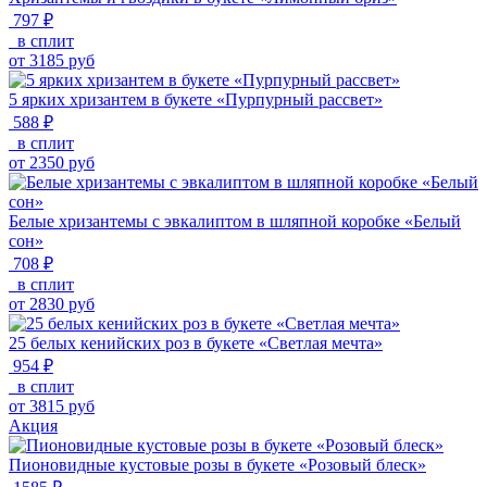
797 ₽
в сплит
от
3185
руб
5 ярких хризантем в букете «Пурпурный рассвет»
588 ₽
в сплит
от
2350
руб
Белые хризантемы с эвкалиптом в шляпной коробке «Белый
сон»
708 ₽
в сплит
от
2830
руб
25 белых кенийских роз в букете «Светлая мечта»
954 ₽
в сплит
от
3815
руб
Акция
Пионовидные кустовые розы в букете «Розовый блеск»