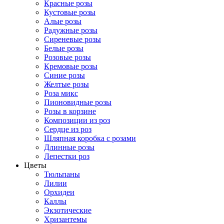
Красные розы
Кустовые розы
Алые розы
Радужные розы
Сиреневые розы
Белые розы
Розовые розы
Кремовые розы
Синие розы
Желтые розы
Роза микс
Пионовидные розы
Розы в корзине
Композиции из роз
Сердце из роз
Шляпная коробка с розами
Длинные розы
Лепестки роз
Цветы
Тюльпаны
Лилии
Орхидеи
Каллы
Экзотические
Хризантемы