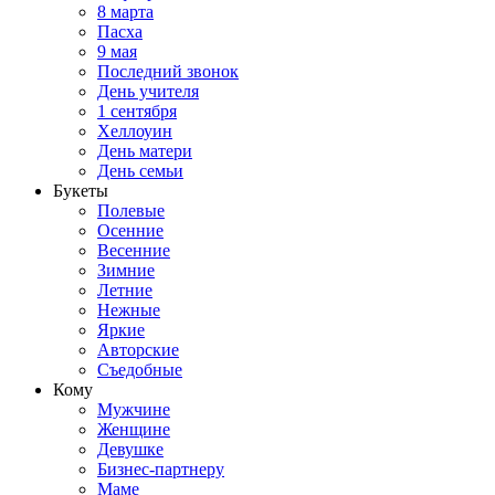
8 марта
Пасха
9 мая
Последний звонок
День учителя
1 сентября
Хеллоуин
День матери
День семьи
Букеты
Полевые
Осенние
Весенние
Зимние
Летние
Нежные
Яркие
Авторские
Съедобные
Кому
Мужчине
Женщине
Девушке
Бизнес-партнеру
Маме