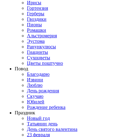
Ирисы
Гортензия
Герберы
Гвоздики
Пионы
Ромашки
Альстромерия
Эустома
Ранункулюсы
Гиацинты
Сухоцветы
Цветы поштучно
Повод
Благодарю
Извини
Люблю
День рождения
Скучаю
Юбилей
Рождение ребенка
Праздник
Новый год
Татьянин день
День святого валентина
23 февраля