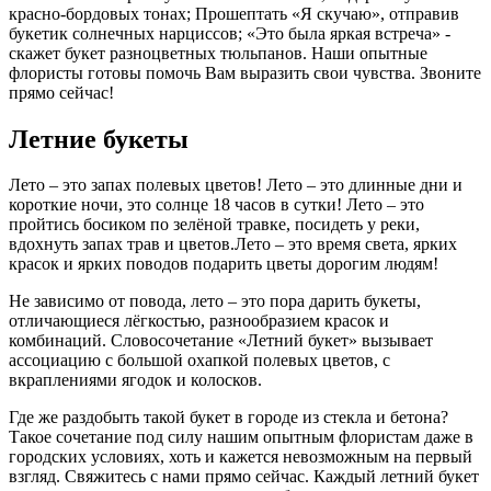
красно-бордовых тонах; Прошептать «Я скучаю», отправив
букетик солнечных нарциссов; «Это была яркая встреча» -
скажет букет разноцветных тюльпанов. Наши опытные
флористы готовы помочь Вам выразить свои чувства. Звоните
прямо сейчас!
Летние букеты
Лето – это запах полевых цветов! Лето – это длинные дни и
короткие ночи, это солнце 18 часов в сутки! Лето – это
пройтись босиком по зелёной травке, посидеть у реки,
вдохнуть запах трав и цветов.Лето – это время света, ярких
красок и ярких поводов подарить цветы дорогим людям!
Не зависимо от повода, лето – это пора дарить букеты,
отличающиеся лёгкостью, разнообразием красок и
комбинаций. Словосочетание «Летний букет» вызывает
ассоциацию с большой охапкой полевых цветов, с
вкраплениями ягодок и колосков.
Где же раздобыть такой букет в городе из стекла и бетона?
Такое сочетание под силу нашим опытным флористам даже в
городских условиях, хоть и кажется невозможным на первый
взгляд. Свяжитесь с нами прямо сейчас. Каждый летний букет