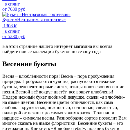
в сплит
от
7630
руб
Букет «Неотразимая гортензия»
1308 ₽
в сплит
от
5230
руб
На этой странице нашего интернет-магазина вы всегда
найдете новые коллекции букетов по сезону года
Весенние букеты
Весна – влюблённости пора! Весна – пора пробуждения
природы. Пробуждаются чувства, распускаются нежные
бутоны, зеленеют первые листья, птицы поют свои весенние
песни.Весной всё вокруг цветёт, все вокруг влюблены!
Подари нежный букет любимой девушке, скажи «я влюблён»
на языке цветов! Весенние цветы отличаются, как сама
любовь – хрупкостью, нежностью, сочностью, свежестью,
палитрой от нежных до самых ярких красок. Тюльпан и
нарцисс – символы весны. Разнообразие сортов позволит Вам
многое сказать на языке флористики. Весенние букеты – это
возможность: Крикнуть «Я люблю тебя!», подарив букет в