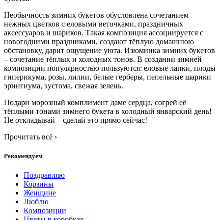
Необычность зимних букетов обусловлена сочетанием
нежных цветков с еловыми веточками, праздничных
аксессуаров и шариков. Такая композиция ассоциируется с
новогодними праздниками, создают тёплую домашнюю
обстановку, дарит ощущение уюта. Изюминка зимних букетов
– сочетание тёплых и холодных тонов. В создании зимней
композиции популярностью пользуются: еловые лапки, плоды
гиперикума, розы, лилии, белые герберы, пепельные шарики
эрингиума, эустома, свежая зелень.
Подари морозный комплимент даме сердца, согрей её
тёплыми тонами зимнего букета в холодный январский день!
Не откладывай – сделай это прямо сейчас!
Прочитать всё
›
Рекомендуем
Поздравляю
Корзины
Женщине
Люблю
Композиции
Цветы в коробках