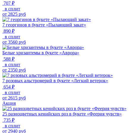
707 ₽
в сплит
от
2825
руб
7 георгинов в букете «Пылающий закат»
890 ₽
в сплит
от
3560
руб
Белые хризантемы в букете «Аврора»
588 ₽
в сплит
от
2350
руб
7 розовых альстромерий в букете «Легкий ветерок»
654 ₽
в сплит
от
2615
руб
Акция
25 разноцветных кенийских роз в букете «Феерия чувств»
735 ₽
в сплит
от
2940
руб