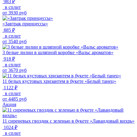
983 ₽
в сплит
от
3930
руб
«Завтрак принцессы»
885 ₽
в сплит
от
3540
руб
3 белые лилии в шляпной коробке «Вальс ароматов»
918 ₽
в сплит
от
3670
руб
11 белых кустовых хризантем в букете «Белый танец»
1122 ₽
в сплит
от
4485
руб
Акция
11 сиреневых гвоздик с зеленью в букете «Лавандовый вихрь»
1024 ₽
в сплит