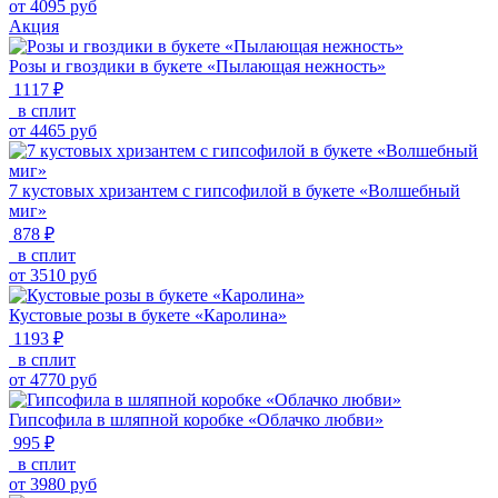
от
4095
руб
Акция
Розы и гвоздики в букете «Пылающая нежность»
1117 ₽
в сплит
от
4465
руб
7 кустовых хризантем с гипсофилой в букете «Волшебный
миг»
878 ₽
в сплит
от
3510
руб
Кустовые розы в букете «Каролина»
1193 ₽
в сплит
от
4770
руб
Гипсофила в шляпной коробке «Облачко любви»
995 ₽
в сплит
от
3980
руб