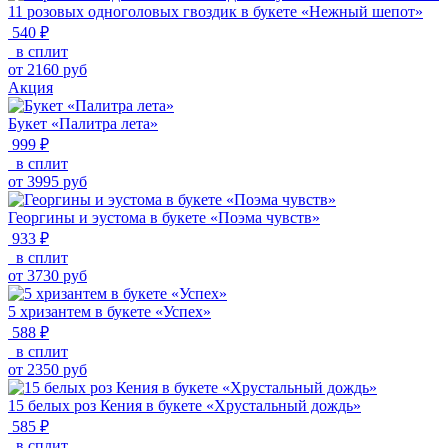
11 розовых одноголовых гвоздик в букете «Нежный шепот»
540 ₽
в сплит
от
2160
руб
Акция
Букет «Палитра лета»
999 ₽
в сплит
от
3995
руб
Георгины и эустома в букете «Поэма чувств»
933 ₽
в сплит
от
3730
руб
5 хризантем в букете «Успех»
588 ₽
в сплит
от
2350
руб
15 белых роз Кения в букете «Хрустальный дождь»
585 ₽
в сплит