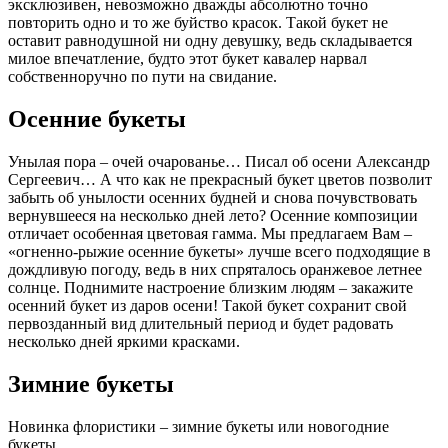
эксклюзивен, невозможно дважды абсолютно точно
повторить одно и то же буйство красок. Такой букет не
оставит равнодушной ни одну девушку, ведь складывается
милое впечатление, будто этот букет кавалер нарвал
собственноручно по пути на свидание.
Осенние букеты
Унылая пора – очей очарованье… Писал об осени Александр
Сергеевич… А что как не прекрасный букет цветов позволит
забыть об унылости осенних будней и снова почувствовать
вернувшееся на несколько дней лето? Осенние композиции
отличает особенная цветовая гамма. Мы предлагаем Вам –
«огненно-рыжие осенние букеты» лучше всего подходящие в
дождливую погоду, ведь в них спряталось оранжевое летнее
солнце. Поднимите настроение близким людям – закажите
осенний букет из даров осени! Такой букет сохранит свой
первозданный вид длительный период и будет радовать
несколько дней яркими красками.
Зимние букеты
Новинка флористики – зимние букеты или новогодние
букеты.