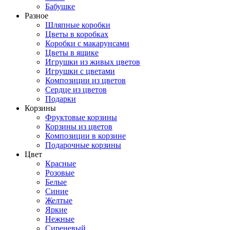
Бабушке
Разное
Шляпные коробки
Цветы в коробках
Коробки с макарунсами
Цветы в ящике
Игрушки из живых цветов
Игрушки с цветами
Композиции из цветов
Сердце из цветов
Подарки
Корзины
Фруктовые корзины
Корзины из цветов
Композиции в корзине
Подарочные корзины
Цвет
Красные
Розовые
Белые
Синие
Желтые
Яркие
Нежные
Сиреневый