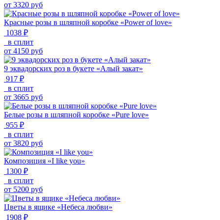
от
3320
руб
Красные розы в шляпной коробке «Power of love»
1038 ₽
в сплит
от
4150
руб
9 эквадорских роз в букете «Алый закат»
917 ₽
в сплит
от
3665
руб
Белые розы в шляпной коробке «Pure love»
955 ₽
в сплит
от
3820
руб
Композиция «I like you»
1300 ₽
в сплит
от
5200
руб
Цветы в ящике «Небеса любви»
1908 ₽