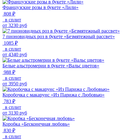
Французские розы в букете «Лили»
808 ₽
в сплит
от
3230
руб
7 пионовидных роз в букете «Безмятежный рассвет»
1085 ₽
в сплит
от
4340
руб
Белые альстромерии в букете «Вальс цветов»
988 ₽
в сплит
от
3950
руб
Коробочка с макарунс «Из Парижа с Любовью»
783 ₽
в сплит
от
3130
руб
Коробка «Бесконечная любовь»
830 ₽
в сплит