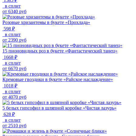
1585 ₽
в сплит
от
6340
руб
Розовые хризантемы в букете «Прохлада»
598 ₽
в сплит
от
2390
руб
15 пионовидных роз в букете «Фантастический танец»
1668 ₽
в сплит
от
6670
руб
Кремовые гвоздики в букете «Райское наслаждение»
1018 ₽
в сплит
от
4070
руб
5 белых гипсофил в шляпной коробке «Чистая лазурь»
628 ₽
в сплит
от
2510
руб