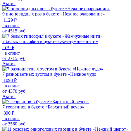
Акция
9 пионовидных роз в букете «Нежное очарование»
1129 ₽
в сплит
от
4515
руб
7 белых гипсофил в букете «Жемчужные нити»
679 ₽
в сплит
от
2715
руб
Акция
7 разноцветных эустом в букете «Нежное чудо»
1093 ₽
в сплит
от
4370
руб
Акция
7 георгинов в букете «Бархатный вечер»
890 ₽
в сплит
от
3560
руб