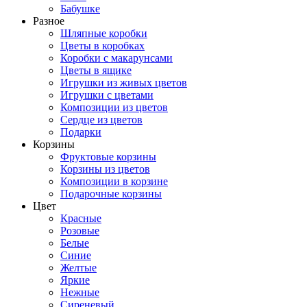
Бабушке
Разное
Шляпные коробки
Цветы в коробках
Коробки с макарунсами
Цветы в ящике
Игрушки из живых цветов
Игрушки с цветами
Композиции из цветов
Сердце из цветов
Подарки
Корзины
Фруктовые корзины
Корзины из цветов
Композиции в корзине
Подарочные корзины
Цвет
Красные
Розовые
Белые
Синие
Желтые
Яркие
Нежные
Сиреневый