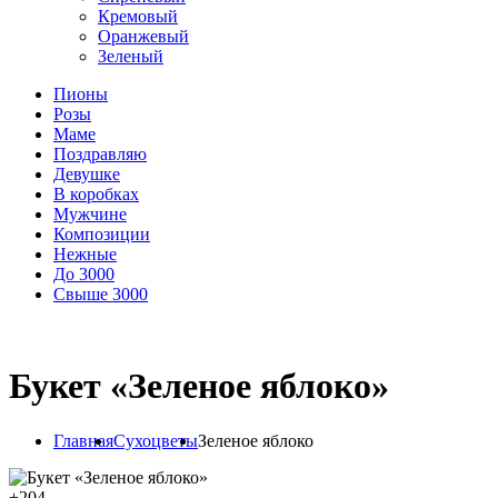
Кремовый
Оранжевый
Зеленый
Пионы
Розы
Маме
Поздравляю
Девушке
В коробках
Мужчине
Композиции
Нежные
До 3000
Свыше 3000
Букет «Зеленое яблоко»
Главная
Сухоцветы
Зеленое яблоко
+
204