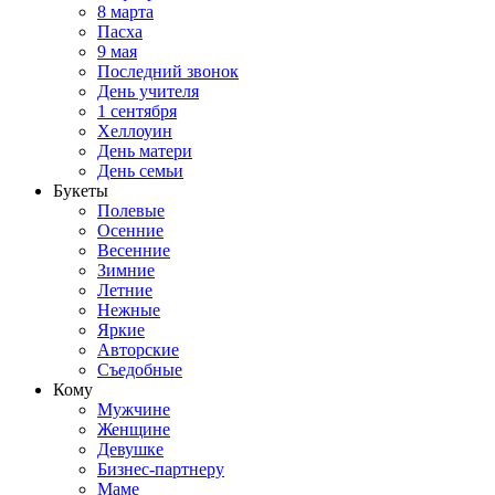
8 марта
Пасха
9 мая
Последний звонок
День учителя
1 сентября
Хеллоуин
День матери
День семьи
Букеты
Полевые
Осенние
Весенние
Зимние
Летние
Нежные
Яркие
Авторские
Съедобные
Кому
Мужчине
Женщине
Девушке
Бизнес-партнеру
Маме