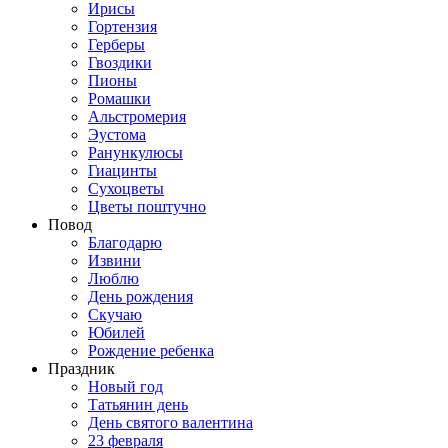
Ирисы
Гортензия
Герберы
Гвоздики
Пионы
Ромашки
Альстромерия
Эустома
Ранункулюсы
Гиацинты
Сухоцветы
Цветы поштучно
Повод
Благодарю
Извини
Люблю
День рождения
Скучаю
Юбилей
Рождение ребенка
Праздник
Новый год
Татьянин день
День святого валентина
23 февраля