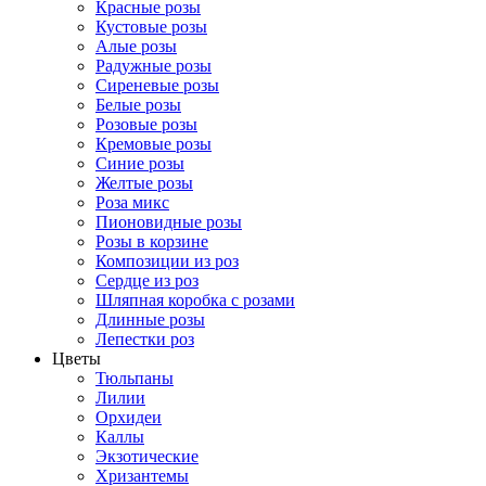
Красные розы
Кустовые розы
Алые розы
Радужные розы
Сиреневые розы
Белые розы
Розовые розы
Кремовые розы
Синие розы
Желтые розы
Роза микс
Пионовидные розы
Розы в корзине
Композиции из роз
Сердце из роз
Шляпная коробка с розами
Длинные розы
Лепестки роз
Цветы
Тюльпаны
Лилии
Орхидеи
Каллы
Экзотические
Хризантемы