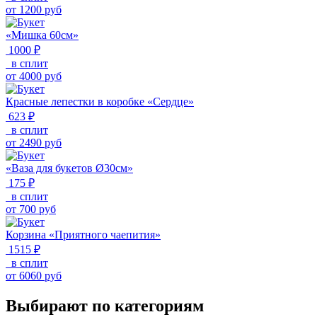
от
1200
руб
«Мишка 60см»
1000 ₽
в сплит
от
4000
руб
Красные лепестки в коробке «Сердце»
623 ₽
в сплит
от
2490
руб
«Ваза для букетов Ø30см»
175 ₽
в сплит
от
700
руб
Корзина «Приятного чаепития»
1515 ₽
в сплит
от
6060
руб
Выбирают по категориям