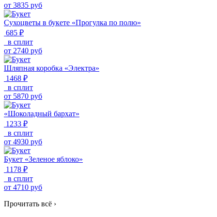
от
3835
руб
Сухоцветы в букете «Прогулка по полю»
685 ₽
в сплит
от
2740
руб
Шляпная коробка «Электра»
1468 ₽
в сплит
от
5870
руб
«Шоколадный бархат»
1233 ₽
в сплит
от
4930
руб
Букет «Зеленое яблоко»
1178 ₽
в сплит
от
4710
руб
Прочитать всё
›