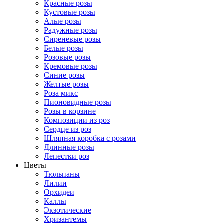
Красные розы
Кустовые розы
Алые розы
Радужные розы
Сиреневые розы
Белые розы
Розовые розы
Кремовые розы
Синие розы
Желтые розы
Роза микс
Пионовидные розы
Розы в корзине
Композиции из роз
Сердце из роз
Шляпная коробка с розами
Длинные розы
Лепестки роз
Цветы
Тюльпаны
Лилии
Орхидеи
Каллы
Экзотические
Хризантемы