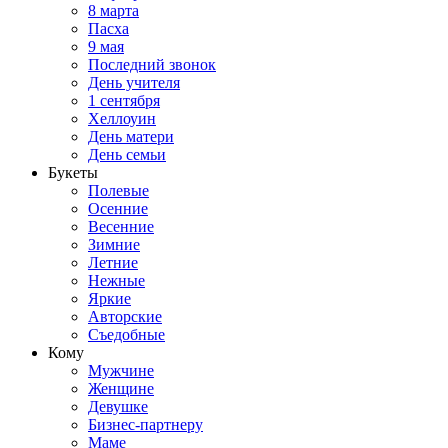
8 марта
Пасха
9 мая
Последний звонок
День учителя
1 сентября
Хеллоуин
День матери
День семьи
Букеты
Полевые
Осенние
Весенние
Зимние
Летние
Нежные
Яркие
Авторские
Съедобные
Кому
Мужчине
Женщине
Девушке
Бизнес-партнеру
Маме