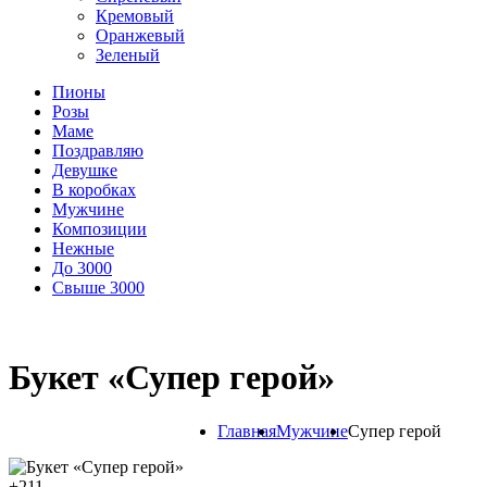
Кремовый
Оранжевый
Зеленый
Пионы
Розы
Маме
Поздравляю
Девушке
В коробках
Мужчине
Композиции
Нежные
До 3000
Свыше 3000
Букет «Супер герой»
Главная
Мужчине
Супер герой
+
211