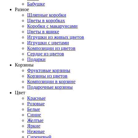
Бабушке
Разное
Шляпные коробки
Цветы в коробках
Коробки с макарунсами
Цветы в ящике
Игрушки из живых цветов
Игрушки с цветами
Композиции из цветов
Сердце из цветов
Подарки
Корзины
Фруктовые корзины
Корзины из цветов
Композиции в корзине
Подарочные корзины
Цвет
Красные
Розовые
Белые
Синие
Желтые
Яркие
Нежные
Сиреневый