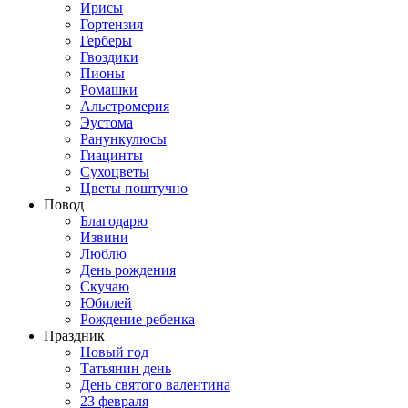
Ирисы
Гортензия
Герберы
Гвоздики
Пионы
Ромашки
Альстромерия
Эустома
Ранункулюсы
Гиацинты
Сухоцветы
Цветы поштучно
Повод
Благодарю
Извини
Люблю
День рождения
Скучаю
Юбилей
Рождение ребенка
Праздник
Новый год
Татьянин день
День святого валентина
23 февраля