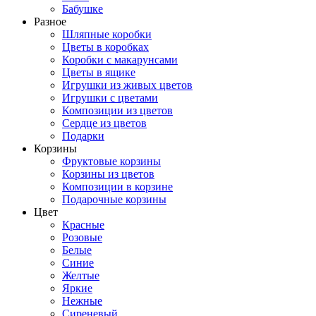
Бабушке
Разное
Шляпные коробки
Цветы в коробках
Коробки с макарунсами
Цветы в ящике
Игрушки из живых цветов
Игрушки с цветами
Композиции из цветов
Сердце из цветов
Подарки
Корзины
Фруктовые корзины
Корзины из цветов
Композиции в корзине
Подарочные корзины
Цвет
Красные
Розовые
Белые
Синие
Желтые
Яркие
Нежные
Сиреневый