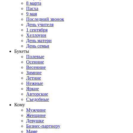
8 марта
Пасха
9 мая
Последний звонок
День учителя
1 сентября
Хеллоуин
День матери
День семьи
Букеты
Полевые
Осенние
Весенние
Зимние
Летние
Нежные
Яркие
Авторские
Съедобные
Кому
Мужчине
Женщине
Девушке
Бизнес-партнеру
Маме