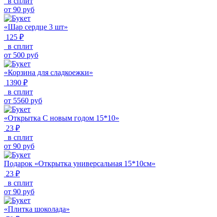
в сплит
от
90
руб
«Шар сердце 3 шт»
125 ₽
в сплит
от
500
руб
«Корзина для сладкоежки»
1390 ₽
в сплит
от
5560
руб
«Открытка С новым годом 15*10»
23 ₽
в сплит
от
90
руб
Подарок «Открытка универсальная 15*10см»
23 ₽
в сплит
от
90
руб
«Плитка шоколада»