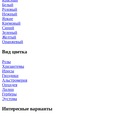
Красный
Белый
Розовый
Нежный
Яркие
Кремовый
Синий
Зеленый
Желтый
Оранжевый
Вид цветка
Розы
Хризантемы
Ирисы
Гвоздики
Альстромерия
Орхидея
Лилии
Герберы
Эустома
Интересные варианты