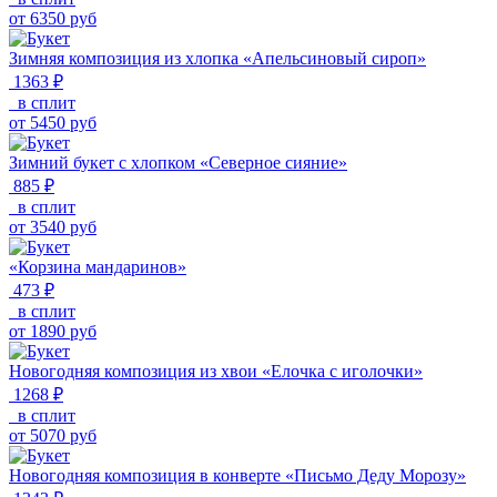
от
6350
руб
Зимняя композиция из хлопка «Апельсиновый сироп»
1363 ₽
в сплит
от
5450
руб
Зимний букет с хлопком «Северное сияние»
885 ₽
в сплит
от
3540
руб
«Корзина мандаринов»
473 ₽
в сплит
от
1890
руб
Новогодняя композиция из хвои «Елочка с иголочки»
1268 ₽
в сплит
от
5070
руб
Новогодняя композиция в конверте «Письмо Деду Морозу»