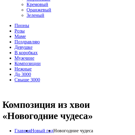
Кремовый
Оранжевый
Зеленый
Пионы
Розы
Маме
Поздравляю
Девушке
В коробках
Мужчине
Композиции
Нежные
До 3000
Свыше 3000
Композиция из хвои
«Новогодние чудеса»
Главная
Новый год
Новогодние чудеса