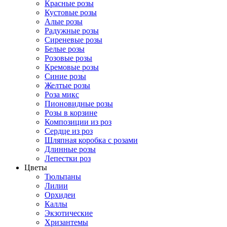
Красные розы
Кустовые розы
Алые розы
Радужные розы
Сиреневые розы
Белые розы
Розовые розы
Кремовые розы
Синие розы
Желтые розы
Роза микс
Пионовидные розы
Розы в корзине
Композиции из роз
Сердце из роз
Шляпная коробка с розами
Длинные розы
Лепестки роз
Цветы
Тюльпаны
Лилии
Орхидеи
Каллы
Экзотические
Хризантемы