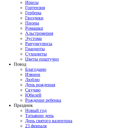
Ирисы
Гортензия
Герберы
Гвоздики
Пионы
Ромашки
Альстромерия
Эустома
Ранункулюсы
Гиацинты
Сухоцветы
Цветы поштучно
Повод
Благодарю
Извини
Люблю
День рождения
Скучаю
Юбилей
Рождение ребенка
Праздник
Новый год
Татьянин день
День святого валентина
23 февраля