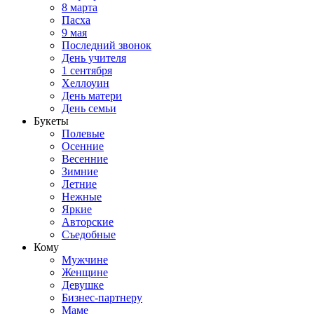
8 марта
Пасха
9 мая
Последний звонок
День учителя
1 сентября
Хеллоуин
День матери
День семьи
Букеты
Полевые
Осенние
Весенние
Зимние
Летние
Нежные
Яркие
Авторские
Съедобные
Кому
Мужчине
Женщине
Девушке
Бизнес-партнеру
Маме