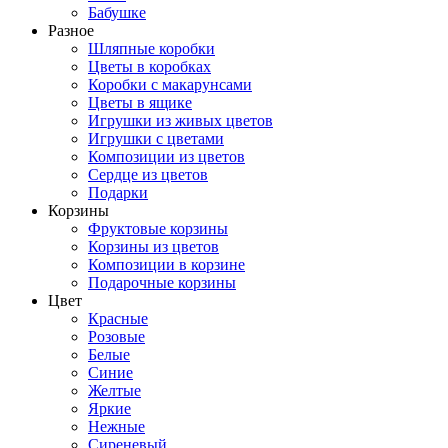
Бабушке
Разное
Шляпные коробки
Цветы в коробках
Коробки с макарунсами
Цветы в ящике
Игрушки из живых цветов
Игрушки с цветами
Композиции из цветов
Сердце из цветов
Подарки
Корзины
Фруктовые корзины
Корзины из цветов
Композиции в корзине
Подарочные корзины
Цвет
Красные
Розовые
Белые
Синие
Желтые
Яркие
Нежные
Сиреневый