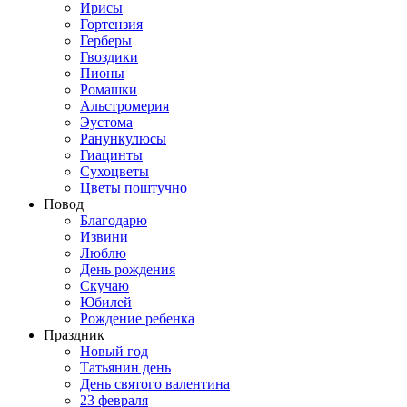
Ирисы
Гортензия
Герберы
Гвоздики
Пионы
Ромашки
Альстромерия
Эустома
Ранункулюсы
Гиацинты
Сухоцветы
Цветы поштучно
Повод
Благодарю
Извини
Люблю
День рождения
Скучаю
Юбилей
Рождение ребенка
Праздник
Новый год
Татьянин день
День святого валентина
23 февраля