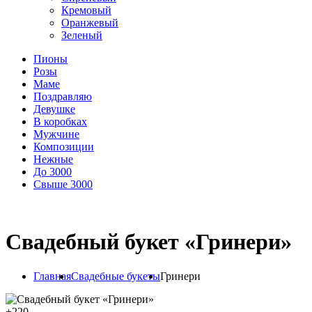
Кремовый
Оранжевый
Зеленый
Пионы
Розы
Маме
Поздравляю
Девушке
В коробках
Мужчине
Композиции
Нежные
До 3000
Свыше 3000
Свадебный букет «Гринери»
Главная
Свадебные букеты
Гринери
+
220