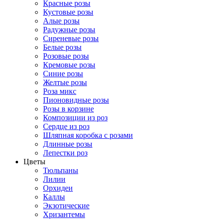
Красные розы
Кустовые розы
Алые розы
Радужные розы
Сиреневые розы
Белые розы
Розовые розы
Кремовые розы
Синие розы
Желтые розы
Роза микс
Пионовидные розы
Розы в корзине
Композиции из роз
Сердце из роз
Шляпная коробка с розами
Длинные розы
Лепестки роз
Цветы
Тюльпаны
Лилии
Орхидеи
Каллы
Экзотические
Хризантемы