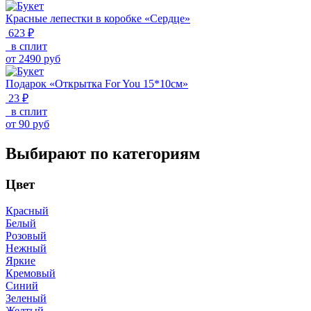
Красные лепестки в коробке «Сердце»
623 ₽
в сплит
от
2490
руб
Подарок «Открытка For You 15*10см»
23 ₽
в сплит
от
90
руб
Выбирают по категориям
Цвет
Красный
Белый
Розовый
Нежный
Яркие
Кремовый
Синий
Зеленый
Желтый