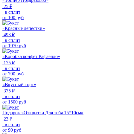
«Топпер Поздравляю»
25 ₽
в сплит
от
100
руб
«Красные лепестки»
493 ₽
в сплит
от
1970
руб
«Коробка конфет Рафаелло»
175 ₽
в сплит
от
700
руб
«Вкусный торт»
375 ₽
в сплит
от
1500
руб
Подарок «Открытка Для тебя 15*10см»
23 ₽
в сплит
от
90
руб