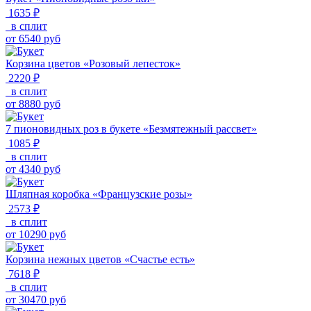
1635 ₽
в сплит
от
6540
руб
Корзина цветов «Розовый лепесток»
2220 ₽
в сплит
от
8880
руб
7 пионовидных роз в букете «Безмятежный рассвет»
1085 ₽
в сплит
от
4340
руб
Шляпная коробка «Французские розы»
2573 ₽
в сплит
от
10290
руб
Корзина нежных цветов «Счастье есть»
7618 ₽
в сплит
от
30470
руб