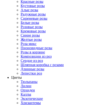
Красные розы
Кустовые розы
Алые розы
Радужные розы
Сиреневые розы
Белые розы
Розовые розы
Кремовые розы
Синие розы
Желтые розы
Роза микс
Пионовидные розы
Розы в корзине
Композиции из роз
Сердце из роз
Шляпная коробка с розами
Длинные розы
Лепестки роз
Цветы
Тюльпаны
Лилии
Орхидеи
Каллы
Экзотические
Хризантемы