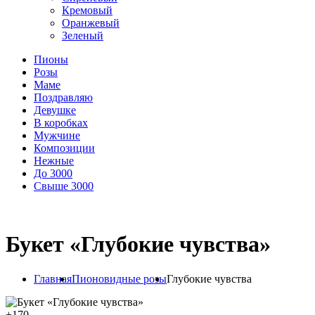
Кремовый
Оранжевый
Зеленый
Пионы
Розы
Маме
Поздравляю
Девушке
В коробках
Мужчине
Композиции
Нежные
До 3000
Свыше 3000
Букет «Глубокие чувства»
Главная
Пионовидные розы
Глубокие чувства
+
170