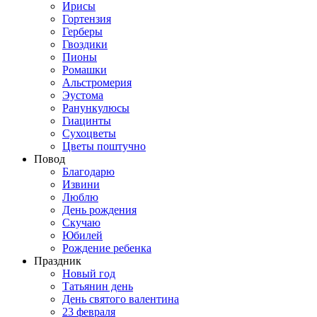
Ирисы
Гортензия
Герберы
Гвоздики
Пионы
Ромашки
Альстромерия
Эустома
Ранункулюсы
Гиацинты
Сухоцветы
Цветы поштучно
Повод
Благодарю
Извини
Люблю
День рождения
Скучаю
Юбилей
Рождение ребенка
Праздник
Новый год
Татьянин день
День святого валентина
23 февраля