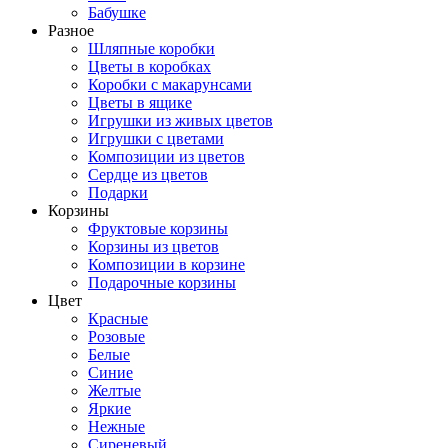
Бабушке
Разное
Шляпные коробки
Цветы в коробках
Коробки с макарунсами
Цветы в ящике
Игрушки из живых цветов
Игрушки с цветами
Композиции из цветов
Сердце из цветов
Подарки
Корзины
Фруктовые корзины
Корзины из цветов
Композиции в корзине
Подарочные корзины
Цвет
Красные
Розовые
Белые
Синие
Желтые
Яркие
Нежные
Сиреневый