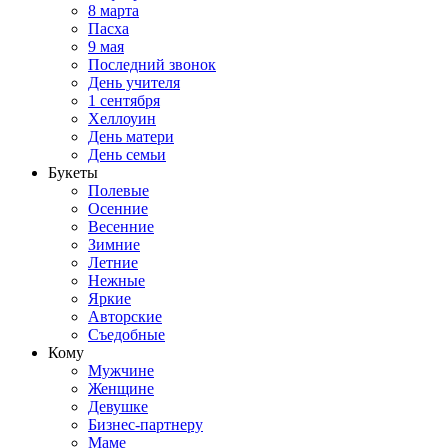
8 марта
Пасха
9 мая
Последний звонок
День учителя
1 сентября
Хеллоуин
День матери
День семьи
Букеты
Полевые
Осенние
Весенние
Зимние
Летние
Нежные
Яркие
Авторские
Съедобные
Кому
Мужчине
Женщине
Девушке
Бизнес-партнеру
Маме