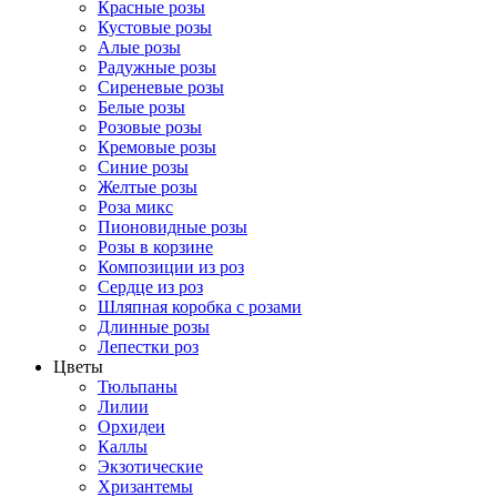
Красные розы
Кустовые розы
Алые розы
Радужные розы
Сиреневые розы
Белые розы
Розовые розы
Кремовые розы
Синие розы
Желтые розы
Роза микс
Пионовидные розы
Розы в корзине
Композиции из роз
Сердце из роз
Шляпная коробка с розами
Длинные розы
Лепестки роз
Цветы
Тюльпаны
Лилии
Орхидеи
Каллы
Экзотические
Хризантемы