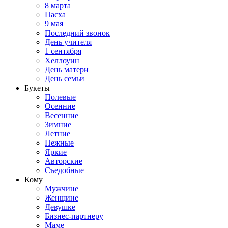
8 марта
Пасха
9 мая
Последний звонок
День учителя
1 сентября
Хеллоуин
День матери
День семьи
Букеты
Полевые
Осенние
Весенние
Зимние
Летние
Нежные
Яркие
Авторские
Съедобные
Кому
Мужчине
Женщине
Девушке
Бизнес-партнеру
Маме