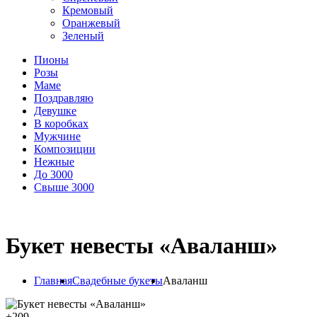
Кремовый
Оранжевый
Зеленый
Пионы
Розы
Маме
Поздравляю
Девушке
В коробках
Мужчине
Композиции
Нежные
До 3000
Свыше 3000
Букет невесты «Аваланш»
Главная
Свадебные букеты
Аваланш
+
209