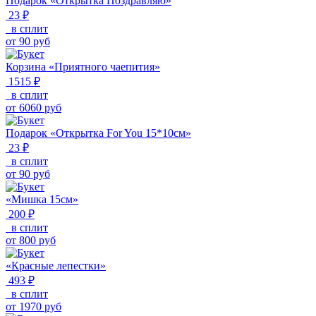
Подарок «Открытка Поздравляю»
23 ₽
в сплит
от
90
руб
Корзина «Приятного чаепития»
1515 ₽
в сплит
от
6060
руб
Подарок «Открытка For You 15*10см»
23 ₽
в сплит
от
90
руб
«Мишка 15см»
200 ₽
в сплит
от
800
руб
«Красные лепестки»
493 ₽
в сплит
от
1970
руб