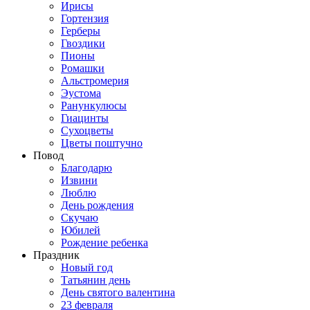
Ирисы
Гортензия
Герберы
Гвоздики
Пионы
Ромашки
Альстромерия
Эустома
Ранункулюсы
Гиацинты
Сухоцветы
Цветы поштучно
Повод
Благодарю
Извини
Люблю
День рождения
Скучаю
Юбилей
Рождение ребенка
Праздник
Новый год
Татьянин день
День святого валентина
23 февраля