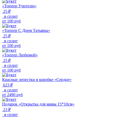
«Топпер Учителю»
25 ₽
в сплит
от
100
руб
«Топпер С Днем Татьяны»
25 ₽
в сплит
от
100
руб
«Топпер Любимой»
25 ₽
в сплит
от
100
руб
Красные лепестки в коробке «Сердце»
623 ₽
в сплит
от
2490
руб
Подарок «Открытка для мамы 15*10см»
23 ₽
в сплит