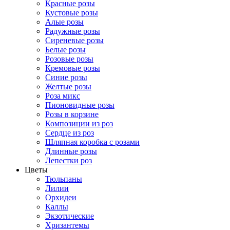
Красные розы
Кустовые розы
Алые розы
Радужные розы
Сиреневые розы
Белые розы
Розовые розы
Кремовые розы
Синие розы
Желтые розы
Роза микс
Пионовидные розы
Розы в корзине
Композиции из роз
Сердце из роз
Шляпная коробка с розами
Длинные розы
Лепестки роз
Цветы
Тюльпаны
Лилии
Орхидеи
Каллы
Экзотические
Хризантемы