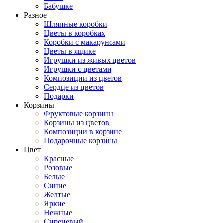
Бабушке
Разное
Шляпные коробки
Цветы в коробках
Коробки с макарунсами
Цветы в ящике
Игрушки из живых цветов
Игрушки с цветами
Композиции из цветов
Сердце из цветов
Подарки
Корзины
Фруктовые корзины
Корзины из цветов
Композиции в корзине
Подарочные корзины
Цвет
Красные
Розовые
Белые
Синие
Желтые
Яркие
Нежные
Сиреневый