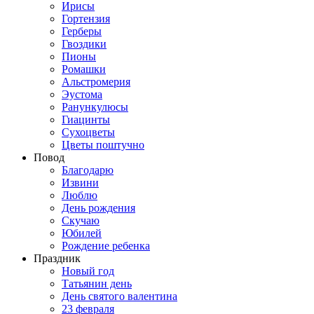
Ирисы
Гортензия
Герберы
Гвоздики
Пионы
Ромашки
Альстромерия
Эустома
Ранункулюсы
Гиацинты
Сухоцветы
Цветы поштучно
Повод
Благодарю
Извини
Люблю
День рождения
Скучаю
Юбилей
Рождение ребенка
Праздник
Новый год
Татьянин день
День святого валентина
23 февраля