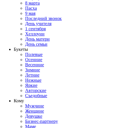
8 марта
Пасха
9 мая
Последний звонок
День учителя
1 сентября
Хеллоуин
День матери
День семьи
Букеты
Полевые
Осенние
Весенние
Зимние
Летние
Нежные
Яркие
Авторские
Съедобные
Кому
Мужчине
Женщине
Девушке
Бизнес-партнеру
Маме