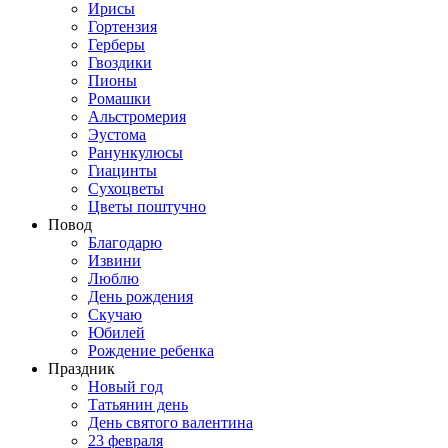
Ирисы
Гортензия
Герберы
Гвоздики
Пионы
Ромашки
Альстромерия
Эустома
Ранункулюсы
Гиацинты
Сухоцветы
Цветы поштучно
Повод
Благодарю
Извини
Люблю
День рождения
Скучаю
Юбилей
Рождение ребенка
Праздник
Новый год
Татьянин день
День святого валентина
23 февраля