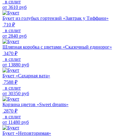
в сплит
от
3610
руб
Букет из голубых гортензий «Завтрак у Тиффани»
710 ₽
в сплит
от
2840
руб
Шляпная коробка с цветами «Сказочный единорог»
3470 ₽
в сплит
от
13880
руб
Букет «Сахарная вата»
7588 ₽
в сплит
от
30350
руб
Корзина цветов «Sweet dreams»
2870 ₽
в сплит
от
11480
руб
Букет «Неповторимая»