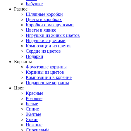
Бабушке
Разное
Шляпные коробки
Цветы в коробках
Коробки с макарунсами
Цветы в ящике
Игрушки из живых цветов
Игрушки с цветами
Композиции из цветов
Сердце из цветов
Подарки
Корзины
Фруктовые корзины
Корзины из цветов
Композиции в корзине
Подарочные корзины
Цвет
Красные
Розовые
Белые
Синие
Желтые
Яркие
Нежные
Сиреневый