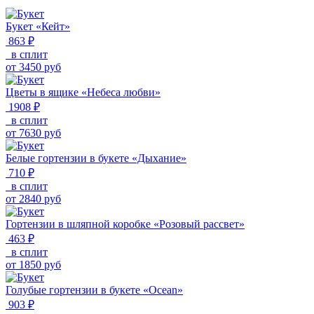
Букет «Кейт»
863 ₽
в сплит
от
3450
руб
Цветы в ящике «Небеса любви»
1908 ₽
в сплит
от
7630
руб
Белые гортензии в букете «Дыхание»
710 ₽
в сплит
от
2840
руб
Гортензии в шляпной коробке «Розовый рассвет»
463 ₽
в сплит
от
1850
руб
Голубые гортензии в букете «Ocean»
903 ₽