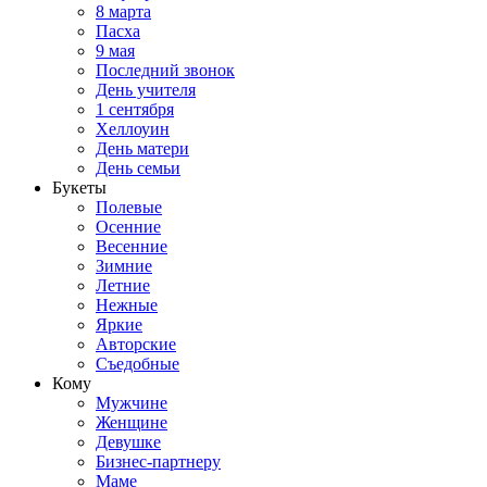
8 марта
Пасха
9 мая
Последний звонок
День учителя
1 сентября
Хеллоуин
День матери
День семьи
Букеты
Полевые
Осенние
Весенние
Зимние
Летние
Нежные
Яркие
Авторские
Съедобные
Кому
Мужчине
Женщине
Девушке
Бизнес-партнеру
Маме