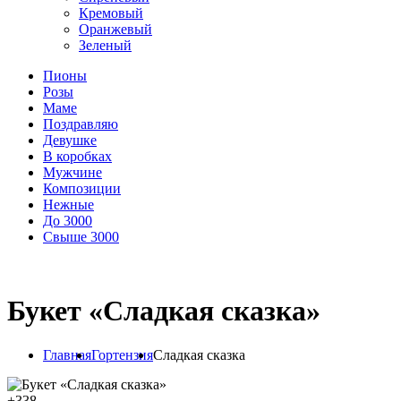
Кремовый
Оранжевый
Зеленый
Пионы
Розы
Маме
Поздравляю
Девушке
В коробках
Мужчине
Композиции
Нежные
До 3000
Свыше 3000
Букет «Сладкая сказка»
Главная
Гортензия
Сладкая сказка
+
338