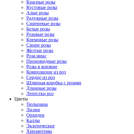
Красные розы
Кустовые розы
Алые розы
Радужные розы
Сиреневые розы
Белые розы
Розовые розы
Кремовые розы
Синие розы
Желтые розы
Роза микс
Пионовидные розы
Розы в корзине
Композиции из роз
Сердце из роз
Шляпная коробка с розами
Длинные розы
Лепестки роз
Цветы
Тюльпаны
Лилии
Орхидеи
Каллы
Экзотические
Хризантемы