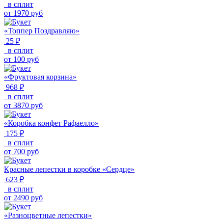
в сплит
от
1970
руб
«Топпер Поздравляю»
25 ₽
в сплит
от
100
руб
«Фруктовая корзина»
968 ₽
в сплит
от
3870
руб
«Коробка конфет Рафаелло»
175 ₽
в сплит
от
700
руб
Красные лепестки в коробке «Сердце»
623 ₽
в сплит
от
2490
руб
«Разноцветные лепестки»