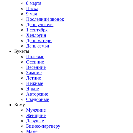
8 марта
Пасха
9 мая
Последний звонок
День учителя
1 сентября
Хеллоуин
День матери
День семьи
Букеты
Полевые
Осенние
Весенние
Зимние
Летние
Нежные
Яркие
Авторские
Съедобные
Кому
Мужчине
Женщине
Девушке
Бизнес-партнеру
Маме