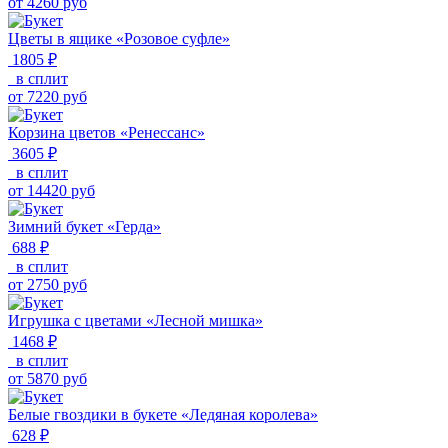
от
4260
руб
Цветы в ящике «Розовое суфле»
1805 ₽
в сплит
от
7220
руб
Корзина цветов «Ренессанс»
3605 ₽
в сплит
от
14420
руб
Зимний букет «Герда»
688 ₽
в сплит
от
2750
руб
Игрушка с цветами «Лесной мишка»
1468 ₽
в сплит
от
5870
руб
Белые гвоздики в букете «Ледяная королева»
628 ₽