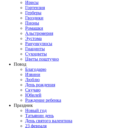
Ирисы
Гортензия
Герберы
Гвоздики
Пионы
Ромашки
Альстромерия
Эустома
Ранункулюсы
Гиацинты
Сухоцветы
Цветы поштучно
Повод
Благодарю
Извини
Люблю
День рождения
Скучаю
Юбилей
Рождение ребенка
Праздник
Новый год
Татьянин день
День святого валентина
23 февраля