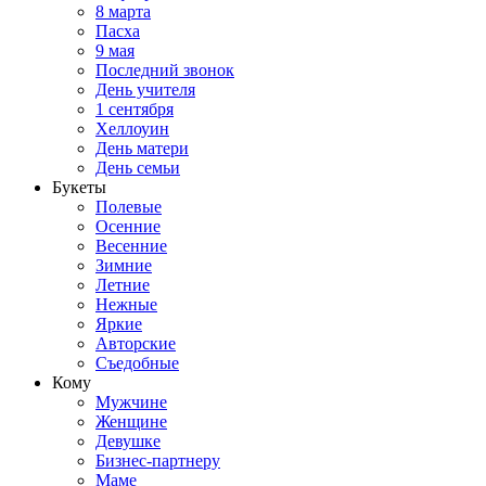
8 марта
Пасха
9 мая
Последний звонок
День учителя
1 сентября
Хеллоуин
День матери
День семьи
Букеты
Полевые
Осенние
Весенние
Зимние
Летние
Нежные
Яркие
Авторские
Съедобные
Кому
Мужчине
Женщине
Девушке
Бизнес-партнеру
Маме