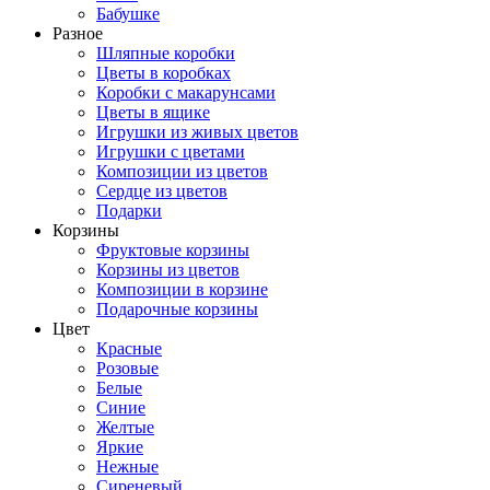
Бабушке
Разное
Шляпные коробки
Цветы в коробках
Коробки с макарунсами
Цветы в ящике
Игрушки из живых цветов
Игрушки с цветами
Композиции из цветов
Сердце из цветов
Подарки
Корзины
Фруктовые корзины
Корзины из цветов
Композиции в корзине
Подарочные корзины
Цвет
Красные
Розовые
Белые
Синие
Желтые
Яркие
Нежные
Сиреневый