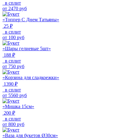
в сплит
от
2470
руб
«Топпер С Днем Татьяны»
25 ₽
в сплит
от
100
руб
«Шары гелиевые 5шт»
188 ₽
в сплит
от
750
руб
«Корзина для сладкоежки»
1390 ₽
в сплит
от
5560
руб
«Мишка 15см»
200 ₽
в сплит
от
800
руб
«Ваза для букетов Ø30см»