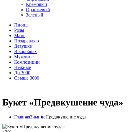
Кремовый
Оранжевый
Зеленый
Пионы
Розы
Маме
Поздравляю
Девушке
В коробках
Мужчине
Композиции
Нежные
До 3000
Свыше 3000
Букет «Предвкушение чуда»
Главная
Зимние
Предвкушение чуда
+
301