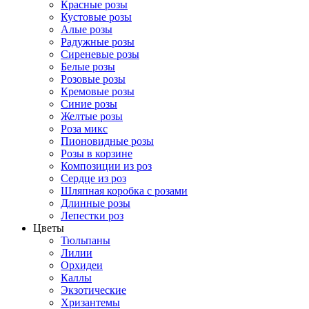
Красные розы
Кустовые розы
Алые розы
Радужные розы
Сиреневые розы
Белые розы
Розовые розы
Кремовые розы
Синие розы
Желтые розы
Роза микс
Пионовидные розы
Розы в корзине
Композиции из роз
Сердце из роз
Шляпная коробка с розами
Длинные розы
Лепестки роз
Цветы
Тюльпаны
Лилии
Орхидеи
Каллы
Экзотические
Хризантемы