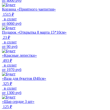
от
4000
руб
Корзина «Приятного чаепития»
1515 ₽
в сплит
от
6060
руб
Подарок «Открытка 8 марта 15*10см»
23 ₽
в сплит
от
90
руб
«Красные лепестки»
493 ₽
в сплит
от
1970
руб
«Ваза для букетов Ø40см»
325 ₽
в сплит
от
1300
руб
«Шар сердце 3 шт»
125 ₽