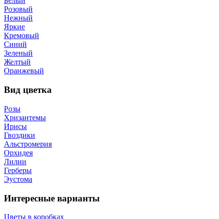
Белый
Розовый
Нежный
Яркие
Кремовый
Синий
Зеленый
Желтый
Оранжевый
Вид цветка
Розы
Хризантемы
Ирисы
Гвоздики
Альстромерия
Орхидея
Лилии
Герберы
Эустома
Интересные варианты
Цветы в коробках