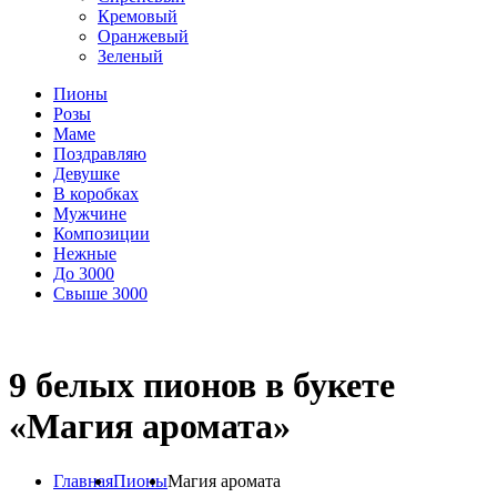
Кремовый
Оранжевый
Зеленый
Пионы
Розы
Маме
Поздравляю
Девушке
В коробках
Мужчине
Композиции
Нежные
До 3000
Свыше 3000
9 белых пионов в букете
«Магия аромата»
Главная
Пионы
Магия аромата