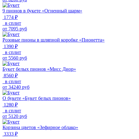
9 пионов в букете «Огненный шарм»
1774 ₽
в сплит
от
7095
руб
Розовые пионы в шляпной коробке «Пионетта»
1390 ₽
в сплит
от
5560
руб
Букет белых пионов «Мисс Диор»
8560 ₽
в сплит
от
34240
руб
О букете «Букет белых пионов»
1280 ₽
в сплит
от
5120
руб
Корзина цветов «Зефирное облако»
3333 ₽