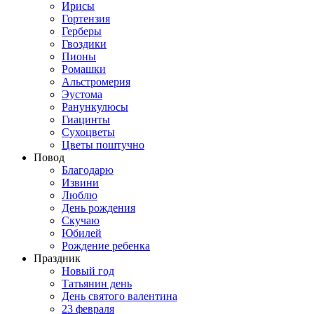
Ирисы
Гортензия
Герберы
Гвоздики
Пионы
Ромашки
Альстромерия
Эустома
Ранункулюсы
Гиацинты
Сухоцветы
Цветы поштучно
Повод
Благодарю
Извини
Люблю
День рождения
Скучаю
Юбилей
Рождение ребенка
Праздник
Новый год
Татьянин день
День святого валентина
23 февраля