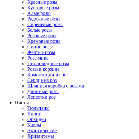
Красные розы
Кустовые розы
Алые розы
Радужные розы
Сиреневые розы
Белые розы
Розовые розы
Кремовые розы
Синие розы
Желтые розы
Роза микс
Пионовидные розы
Розы в корзине
Композиции из роз
Сердце из роз
Шляпная коробка с розами
Длинные розы
Лепестки роз
Цветы
Тюльпаны
Лилии
Орхидеи
Каллы
Экзотические
Хризантемы