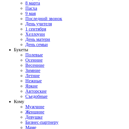
8 марта
Пасха
9 мая
Последний звонок
День учителя
1 сентября
Хеллоуин
День матери
День семьи
Букеты
Полевые
Осенние
Весенние
Зимние
Летние
Нежные
Яркие
Авторские
Съедобные
Кому
Мужчине
Женщине
Девушке
Бизнес-партнеру
Маме