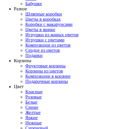
Бабушке
Разное
Шляпные коробки
Цветы в коробках
Коробки с макарунсами
Цветы в ящике
Игрушки из живых цветов
Игрушки с цветами
Композиции из цветов
Сердце из цветов
Подарки
Корзины
Фруктовые корзины
Корзины из цветов
Композиции в корзине
Подарочные корзины
Цвет
Красные
Розовые
Белые
Синие
Желтые
Яркие
Нежные
Сиреневый