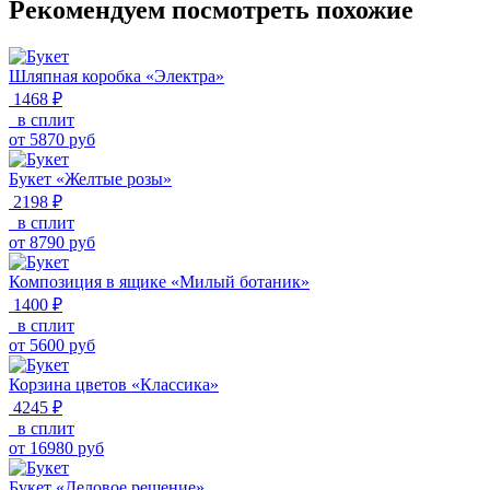
Рекомендуем посмотреть похожие
Шляпная коробка «Электра»
1468 ₽
в сплит
от
5870
руб
Букет «Желтые розы»
2198 ₽
в сплит
от
8790
руб
Композиция в ящике «Милый ботаник»
1400 ₽
в сплит
от
5600
руб
Корзина цветов «Классика»
4245 ₽
в сплит
от
16980
руб
Букет «Деловое решение»