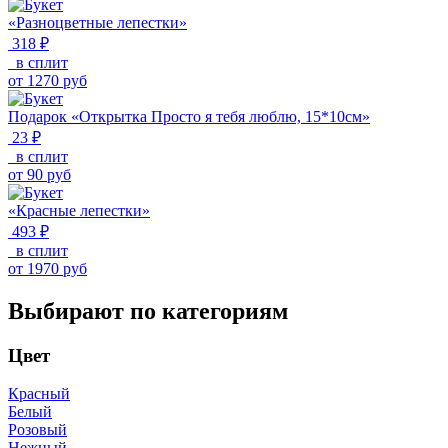
«Разноцветные лепестки»
318 ₽
в сплит
от
1270
руб
Подарок «Открытка Просто я тебя люблю, 15*10см»
23 ₽
в сплит
от
90
руб
«Красные лепестки»
493 ₽
в сплит
от
1970
руб
Выбирают по категориям
Цвет
Красный
Белый
Розовый
Нежный