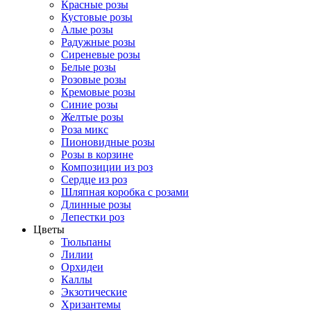
Красные розы
Кустовые розы
Алые розы
Радужные розы
Сиреневые розы
Белые розы
Розовые розы
Кремовые розы
Синие розы
Желтые розы
Роза микс
Пионовидные розы
Розы в корзине
Композиции из роз
Сердце из роз
Шляпная коробка с розами
Длинные розы
Лепестки роз
Цветы
Тюльпаны
Лилии
Орхидеи
Каллы
Экзотические
Хризантемы