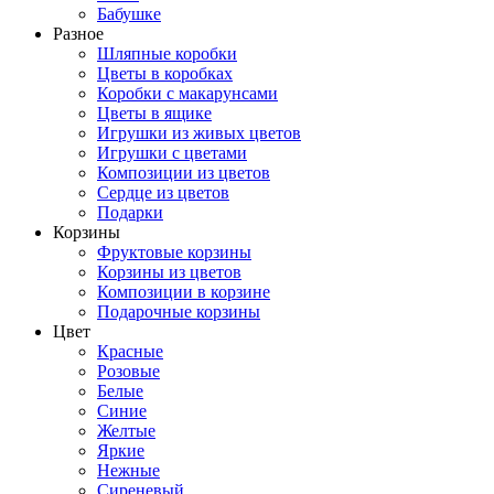
Бабушке
Разное
Шляпные коробки
Цветы в коробках
Коробки с макарунсами
Цветы в ящике
Игрушки из живых цветов
Игрушки с цветами
Композиции из цветов
Сердце из цветов
Подарки
Корзины
Фруктовые корзины
Корзины из цветов
Композиции в корзине
Подарочные корзины
Цвет
Красные
Розовые
Белые
Синие
Желтые
Яркие
Нежные
Сиреневый