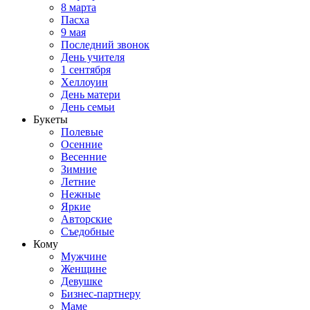
8 марта
Пасха
9 мая
Последний звонок
День учителя
1 сентября
Хеллоуин
День матери
День семьи
Букеты
Полевые
Осенние
Весенние
Зимние
Летние
Нежные
Яркие
Авторские
Съедобные
Кому
Мужчине
Женщине
Девушке
Бизнес-партнеру
Маме