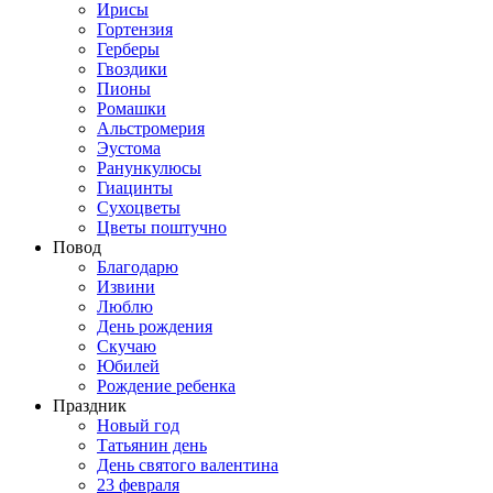
Ирисы
Гортензия
Герберы
Гвоздики
Пионы
Ромашки
Альстромерия
Эустома
Ранункулюсы
Гиацинты
Сухоцветы
Цветы поштучно
Повод
Благодарю
Извини
Люблю
День рождения
Скучаю
Юбилей
Рождение ребенка
Праздник
Новый год
Татьянин день
День святого валентина
23 февраля