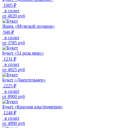
1005 ₽
в сплит
от
4020
руб
Ящик «Мужской подарок»
946 ₽
в сплит
от
3785
руб
Букет «51 роза микс»
1231 ₽
в сплит
от
4925
руб
Букет «Джентельмен»
2225 ₽
в сплит
от
8900
руб
Букет «Красная альстромерия»
1248 ₽
в сплит
от
4990
руб