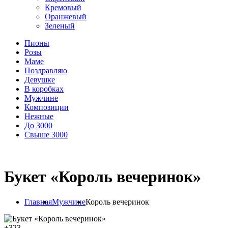
Кремовый
Оранжевый
Зеленый
Пионы
Розы
Маме
Поздравляю
Девушке
В коробках
Мужчине
Композиции
Нежные
До 3000
Свыше 3000
Букет «Король вечеринок»
Главная
Мужчине
Король вечеринок
+
323