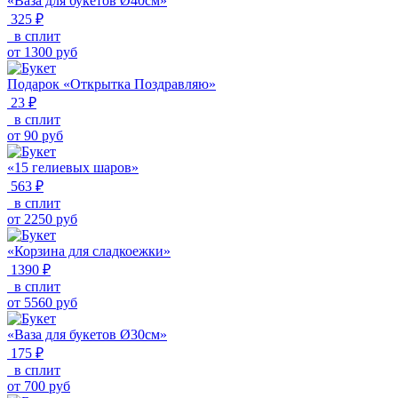
«Ваза для букетов Ø40см»
325 ₽
в сплит
от
1300
руб
Подарок «Открытка Поздравляю»
23 ₽
в сплит
от
90
руб
«15 гелиевых шаров»
563 ₽
в сплит
от
2250
руб
«Корзина для сладкоежки»
1390 ₽
в сплит
от
5560
руб
«Ваза для букетов Ø30см»
175 ₽
в сплит
от
700
руб