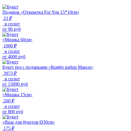
Подарок «Открытка For You 15*10см»
23 ₽
в сплит
от
90
руб
«Мишка 60см»
1000 ₽
в сплит
от
4000
руб
Букет роз с подарками «Комбо набор Макси»
3973 ₽
в сплит
от
15890
руб
«Мишка 15см»
200 ₽
в сплит
от
800
руб
«Ваза для букетов Ø30см»
175 ₽