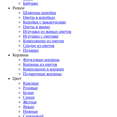
Бабушке
Разное
Шляпные коробки
Цветы в коробках
Коробки с макарунсами
Цветы в ящике
Игрушки из живых цветов
Игрушки с цветами
Композиции из цветов
Сердце из цветов
Подарки
Корзины
Фруктовые корзины
Корзины из цветов
Композиции в корзине
Подарочные корзины
Цвет
Красные
Розовые
Белые
Синие
Желтые
Яркие
Нежные
Сиреневый