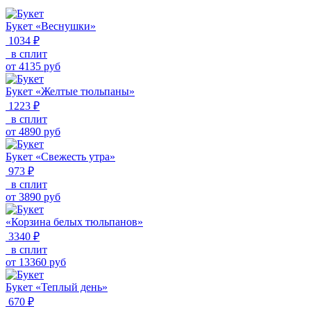
Букет «Веснушки»
1034 ₽
в сплит
от
4135
руб
Букет «Желтые тюльпаны»
1223 ₽
в сплит
от
4890
руб
Букет «Свежесть утра»
973 ₽
в сплит
от
3890
руб
«Корзина белых тюльпанов»
3340 ₽
в сплит
от
13360
руб
Букет «Теплый день»
670 ₽