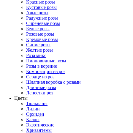
Красные розы
Кустовые розы
Алые розы
Радужные розы
Сиреневые розы
Белые розы
Розовые розы
Кремовые розы
Синие розы
Желтые розы
Роза микс
Пионовидные розы
Розы в корзине
Композиции из роз
Сердце из роз
Шляпная коробка с розами
Длинные розы
Лепестки роз
Цветы
Тюльпаны
Лилии
Орхидеи
Каллы
Экзотические
Хризантемы