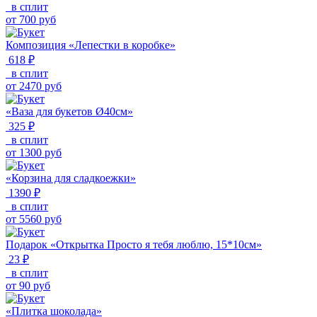
в сплит
от
700
руб
Композиция «Лепестки в коробке»
618 ₽
в сплит
от
2470
руб
«Ваза для букетов Ø40см»
325 ₽
в сплит
от
1300
руб
«Корзина для сладкоежки»
1390 ₽
в сплит
от
5560
руб
Подарок «Открытка Просто я тебя люблю, 15*10см»
23 ₽
в сплит
от
90
руб
«Плитка шоколада»