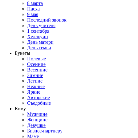
8 марта
Пасха
9 мая
Последний звонок
День учителя
1 сентября
Хеллоуин
День матери
День семьи
Букеты
Полевые
Осенние
Весенние
Зимние
Летние
Нежные
Яркие
Авторские
Съедобные
Кому
Мужчине
Женщине
Девушке
Бизнес-партнеру
Маме