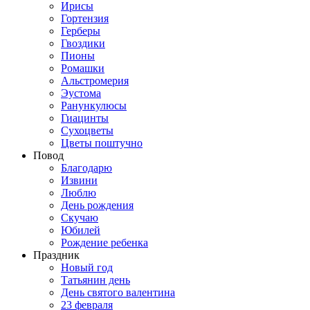
Ирисы
Гортензия
Герберы
Гвоздики
Пионы
Ромашки
Альстромерия
Эустома
Ранункулюсы
Гиацинты
Сухоцветы
Цветы поштучно
Повод
Благодарю
Извини
Люблю
День рождения
Скучаю
Юбилей
Рождение ребенка
Праздник
Новый год
Татьянин день
День святого валентина
23 февраля