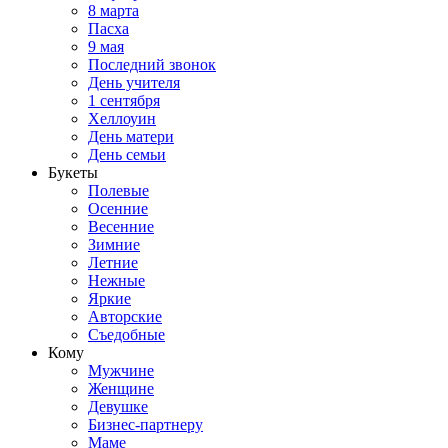
8 марта
Пасха
9 мая
Последний звонок
День учителя
1 сентября
Хеллоуин
День матери
День семьи
Букеты
Полевые
Осенние
Весенние
Зимние
Летние
Нежные
Яркие
Авторские
Съедобные
Кому
Мужчине
Женщине
Девушке
Бизнес-партнеру
Маме