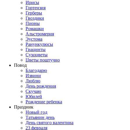
Ирисы
Гортензия
Герберы
Гвоздики
Пионы
Ромашки
Альстромерия
Эустома
Ранункулюсы
Гиацинты
Сухоцветы
Цветы поштучно
Повод
Благодарю
Извини
Люблю
День рождения
Скучаю
Юбилей
Рождение ребенка
Праздник
Новый год
Татьянин день
День святого валентина
23 февраля