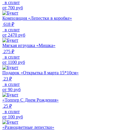
в сплит
от
700
руб
Композиция «Лепестки в коробке»
618 ₽
в сплит
от
2470
руб
Мягкая игрушка «Мишка»
275 ₽
в сплит
от
1100
руб
Подарок «Открытка 8 марта 15*10см»
23 ₽
в сплит
от
90
руб
«Топпер С Днем Рождения»
25 ₽
в сплит
от
100
руб
«Разноцветные лепестки»