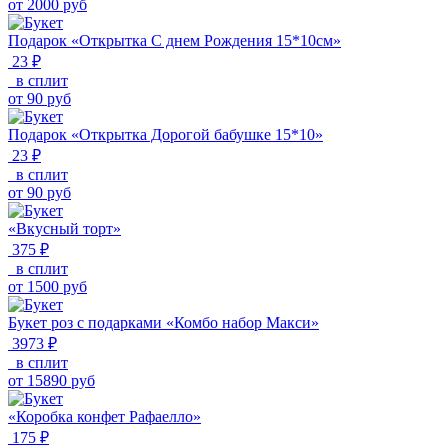
от
2000
руб
Подарок «Открытка С днем Рождения 15*10см»
23 ₽
в сплит
от
90
руб
Подарок «Открытка Дорогой бабушке 15*10»
23 ₽
в сплит
от
90
руб
«Вкусный торт»
375 ₽
в сплит
от
1500
руб
Букет роз с подарками «Комбо набор Макси»
3973 ₽
в сплит
от
15890
руб
«Коробка конфет Рафаелло»
175 ₽