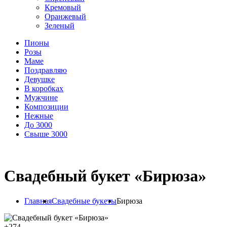
Кремовый
Оранжевый
Зеленый
Пионы
Розы
Маме
Поздравляю
Девушке
В коробках
Мужчине
Композиции
Нежные
До 3000
Свыше 3000
Свадебный букет «Бирюза»
Главная
Свадебные букеты
Бирюза
+
274