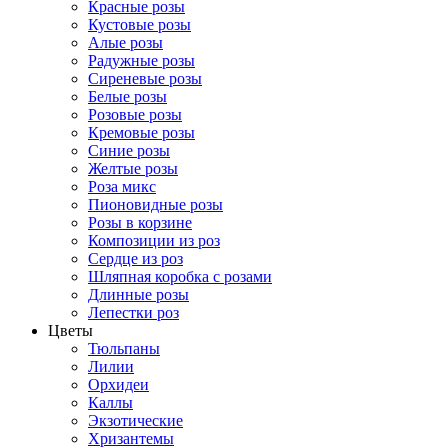
Красные розы
Кустовые розы
Алые розы
Радужные розы
Сиреневые розы
Белые розы
Розовые розы
Кремовые розы
Синие розы
Желтые розы
Роза микс
Пионовидные розы
Розы в корзине
Композиции из роз
Сердце из роз
Шляпная коробка с розами
Длинные розы
Лепестки роз
Цветы
Тюльпаны
Лилии
Орхидеи
Каллы
Экзотические
Хризантемы