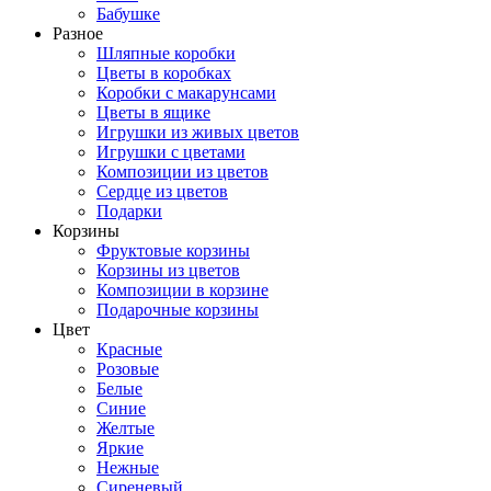
Бабушке
Разное
Шляпные коробки
Цветы в коробках
Коробки с макарунсами
Цветы в ящике
Игрушки из живых цветов
Игрушки с цветами
Композиции из цветов
Сердце из цветов
Подарки
Корзины
Фруктовые корзины
Корзины из цветов
Композиции в корзине
Подарочные корзины
Цвет
Красные
Розовые
Белые
Синие
Желтые
Яркие
Нежные
Сиреневый